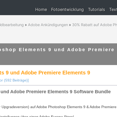
Home
Fotoentwicklung
Tutorials
Tex
ldbearbeitung
»
Adobe Ankündigungen
»
30% Rabatt auf Adobe P
oshop Elements 9 und Adobe Premiere
s 9 und Adobe Premiere Elements 9
or (592 Beiträge)]
 und Adobe Premiere Elements 9 Software Bundle
er Upgradeversion) auf Adobe Photoshop Elements 9 & Adobe Premiere
 Bestellungen über einen Adobe Europa Store!