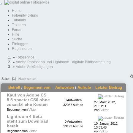
Home
Fotoentwicklung
Tutorials
Texturen
Forum
Hilfe
Suche
Einloggen
Registrieren
»
Fotoservice
»
Adobe Photoshop und Lightroom - digitale Bildbearbeitung
»
Adobe Ankündigungen
W
Seiten: [
1
]
Nach unten
Betreff
/
Begonnen von
Antworten
/
Aufrufe
Letzter Beitrag
Kauf von Adobe CS
5.5 spaeter CS6 ohne
0 Antworten
27. März 2012,
zusaetzliche Kosten
32037 Aufrufe
21:51:11
Begonnen von
Viktor
von
Viktor
Lightroom 4 Beta
steht zum Download
0 Antworten
10. Januar 2012,
bereit
13193 Aufrufe
13:53:48
Begonnen von
Viktor
von
Viktor