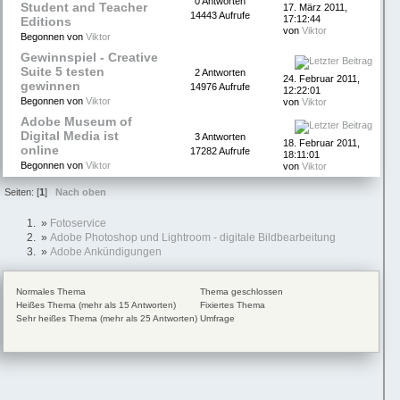
0 Antworten
Student and Teacher
17. März 2011,
14443 Aufrufe
17:12:44
Editions
von
Viktor
Begonnen von
Viktor
Gewinnspiel - Creative
Suite 5 testen
2 Antworten
24. Februar 2011,
gewinnen
14976 Aufrufe
12:22:01
Begonnen von
Viktor
von
Viktor
Adobe Museum of
Digital Media ist
3 Antworten
18. Februar 2011,
online
17282 Aufrufe
18:11:01
Begonnen von
Viktor
von
Viktor
Seiten: [
1
]
Nach oben
»
Fotoservice
»
Adobe Photoshop und Lightroom - digitale Bildbearbeitung
»
Adobe Ankündigungen
Normales Thema
Thema geschlossen
Heißes Thema (mehr als 15 Antworten)
Fixiertes Thema
Sehr heißes Thema (mehr als 25 Antworten)
Umfrage