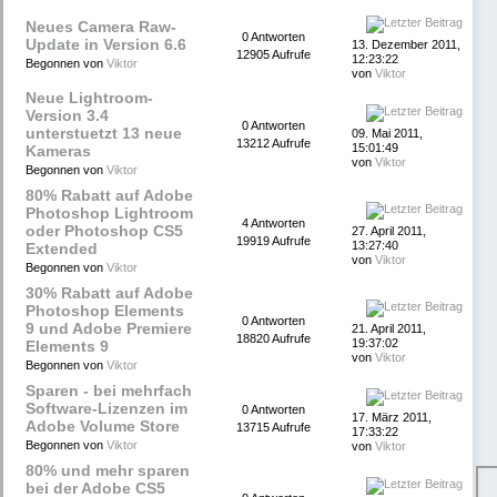
Neues Camera Raw-
0 Antworten
Update in Version 6.6
13. Dezember 2011,
12905 Aufrufe
12:23:22
Begonnen von
Viktor
von
Viktor
Neue Lightroom-
Version 3.4
0 Antworten
unterstuetzt 13 neue
09. Mai 2011,
13212 Aufrufe
15:01:49
Kameras
von
Viktor
Begonnen von
Viktor
80% Rabatt auf Adobe
Photoshop Lightroom
4 Antworten
oder Photoshop CS5
27. April 2011,
19919 Aufrufe
13:27:40
Extended
von
Viktor
Begonnen von
Viktor
30% Rabatt auf Adobe
Photoshop Elements
0 Antworten
9 und Adobe Premiere
21. April 2011,
18820 Aufrufe
19:37:02
Elements 9
von
Viktor
Begonnen von
Viktor
Sparen - bei mehrfach
Software-Lizenzen im
0 Antworten
17. März 2011,
Adobe Volume Store
13715 Aufrufe
17:33:22
Begonnen von
Viktor
von
Viktor
80% und mehr sparen
bei der Adobe CS5