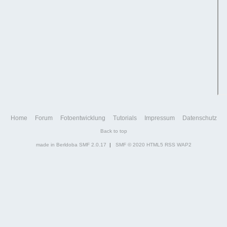
Home
Forum
Fotoentwicklung
Tutorials
Impressum
Datenschutz
Back to top
made in Berldoba
SMF 2.0.17
|
SMF © 2020
HTML5
RSS
WAP2