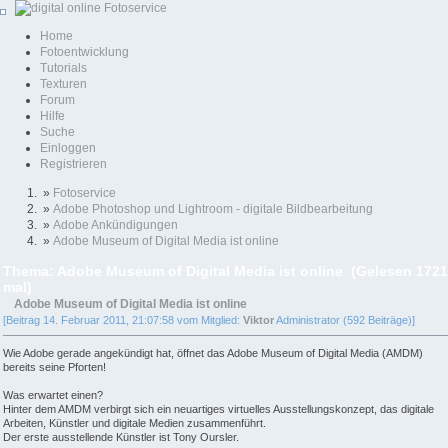
Home
Fotoentwicklung
Tutorials
Texturen
Forum
Hilfe
Suche
Einloggen
Registrieren
»
Fotoservice
»
Adobe Photoshop und Lightroom - digitale Bildbearbeitung
»
Adobe Ankündigungen
»
Adobe Museum of Digital Media ist online
Thema: Adobe Museum of Digital Media ist online (Gelesen 1721
mal)
Adobe Museum of Digital Media ist online
[Beitrag 14. Februar 2011, 21:07:58 vom Mitglied:
Viktor
Administrator (592 Beiträge)]
Wie Adobe gerade angekündigt hat, öffnet das Adobe Museum of Digital Media (AMDM)
bereits seine Pforten!
Was erwartet einen?
Hinter dem AMDM verbirgt sich ein neuartiges virtuelles Ausstellungskonzept, das digitale
Arbeiten, Künstler und digitale Medien zusammenführt.
Der erste ausstellende Künstler ist Tony Oursler.