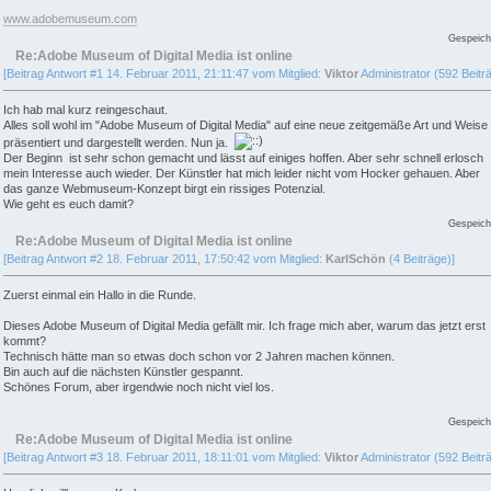
www.adobemuseum.com
Gespeich
Re:Adobe Museum of Digital Media ist online
[Beitrag Antwort #1 14. Februar 2011, 21:11:47 vom Mitglied:
Viktor
Administrator (592 Beitr
Ich hab mal kurz reingeschaut.
Alles soll wohl im "Adobe Museum of Digital Media" auf eine neue zeitgemäße Art und Weise
präsentiert und dargestellt werden. Nun ja.
Der Beginn ist sehr schon gemacht und lässt auf einiges hoffen. Aber sehr schnell erlosch
mein Interesse auch wieder. Der Künstler hat mich leider nicht vom Hocker gehauen. Aber
das ganze Webmuseum-Konzept birgt ein rissiges Potenzial.
Wie geht es euch damit?
Gespeich
Re:Adobe Museum of Digital Media ist online
[Beitrag Antwort #2 18. Februar 2011, 17:50:42 vom Mitglied:
KarlSchön
(4 Beiträge)]
Zuerst einmal ein Hallo in die Runde.
Dieses Adobe Museum of Digital Media gefällt mir. Ich frage mich aber, warum das jetzt erst
kommt?
Technisch hätte man so etwas doch schon vor 2 Jahren machen können.
Bin auch auf die nächsten Künstler gespannt.
Schönes Forum, aber irgendwie noch nicht viel los.
Gespeich
Re:Adobe Museum of Digital Media ist online
[Beitrag Antwort #3 18. Februar 2011, 18:11:01 vom Mitglied:
Viktor
Administrator (592 Beitr