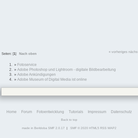
« vorheriges
nächs
Seiten: [
1
]
Nach oben
»
Fotoservice
»
Adobe Photoshop und Lightroom - digitale Bildbearbeitung
»
Adobe Ankündigungen
»
Adobe Museum of Digital Media ist online
Home
Forum
Fotoentwicklung
Tutorials
Impressum
Datenschutz
Back to top
made in Berldoba
SMF 2.0.17
|
SMF © 2020
HTML5
RSS
WAP2