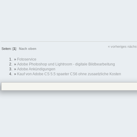
« vorheriges
nächs
Seiten: [
1
]
Nach oben
»
Fotoservice
»
Adobe Photoshop und Lightroom - digitale Bildbearbeitung
»
Adobe Ankündigungen
»
Kauf von Adobe CS 5.5 spaeter CS6 ohne zusaetzliche Kosten