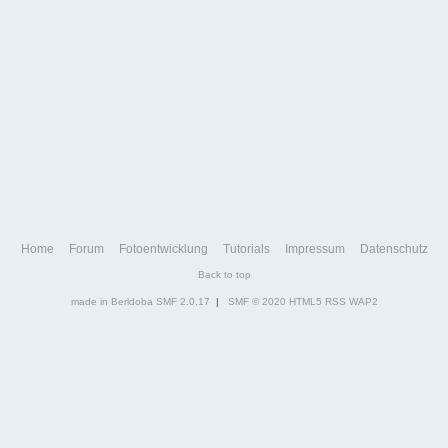
Home
Forum
Fotoentwicklung
Tutorials
Impressum
Datenschutz
Back to top
made in Berldoba
SMF 2.0.17
|
SMF © 2020
HTML5
RSS
WAP2