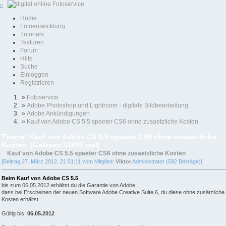
Home
Fotoentwicklung
Tutorials
Texturen
Forum
Hilfe
Suche
Einloggen
Registrieren
»
Fotoservice
»
Adobe Photoshop und Lightroom - digitale Bildbearbeitung
»
Adobe Ankündigungen
»
Kauf von Adobe CS 5.5 spaeter CS6 ohne zusaetzliche Kosten
Thema: Kauf von Adobe CS 5.5 spaeter CS6 ohne zusaetzliche
Kosten (Gelesen 31893 mal)
Kauf von Adobe CS 5.5 spaeter CS6 ohne zusaetzliche Kosten
[Beitrag 27. März 2012, 21:51:11 vom Mitglied:
Viktor
Administrator (592 Beiträge)]
Beim Kauf von Adobe CS 5.5
bis zum 06.05.2012 erhältst du die Garantie von Adobe,
dass bei Erscheinen der neuen Software Adobe Creative Suite 6, du diese ohne zusätzliche
Kosten erhältst.
Gültig bis:
06.05.2012