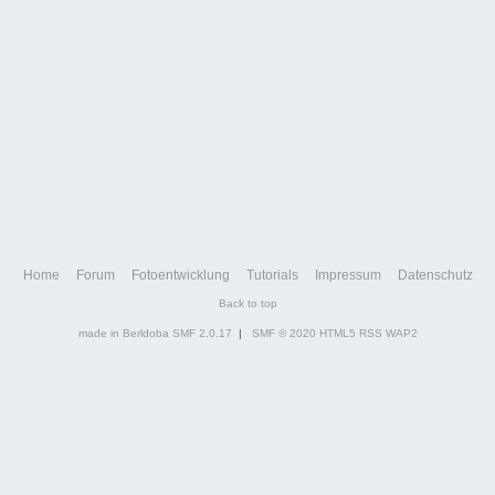
Home
Forum
Fotoentwicklung
Tutorials
Impressum
Datenschutz
Back to top
made in Berldoba
SMF 2.0.17
|
SMF © 2020
HTML5
RSS
WAP2