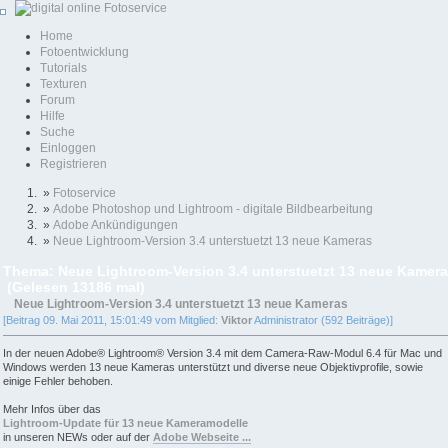
Home
Fotoentwicklung
Tutorials
Texturen
Forum
Hilfe
Suche
Einloggen
Registrieren
»
Fotoservice
»
Adobe Photoshop und Lightroom - digitale Bildbearbeitung
»
Adobe Ankündigungen
»
Neue Lightroom-Version 3.4 unterstuetzt 13 neue Kameras
Thema: Neue Lightroom-Version 3.4 unterstuetzt 13 neue Kamer
(Gelesen 13186 mal)
Neue Lightroom-Version 3.4 unterstuetzt 13 neue Kameras
[Beitrag 09. Mai 2011, 15:01:49 vom Mitglied:
Viktor
Administrator (592 Beiträge)]
In der neuen Adobe® Lightroom® Version 3.4 mit dem Camera-Raw-Modul 6.4 für Mac und
Windows werden 13 neue Kameras unterstützt und diverse neue Objektivprofile, sowie
einige Fehler behoben.
Mehr Infos über das
Lightroom-Update für 13 neue Kameramodelle
in unseren NEWs oder auf der
Adobe Webseite ...