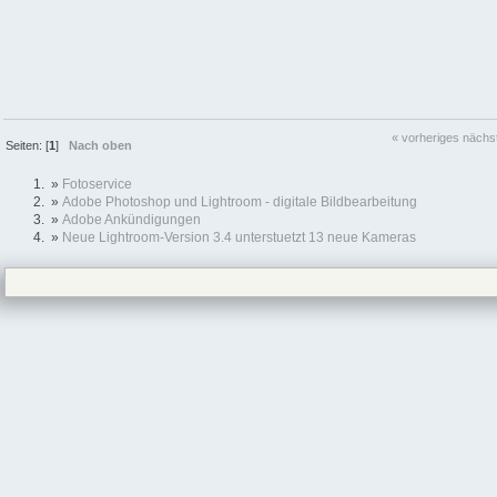
« vorheriges
nächs
Seiten: [
1
]
Nach oben
»
Fotoservice
»
Adobe Photoshop und Lightroom - digitale Bildbearbeitung
»
Adobe Ankündigungen
»
Neue Lightroom-Version 3.4 unterstuetzt 13 neue Kameras