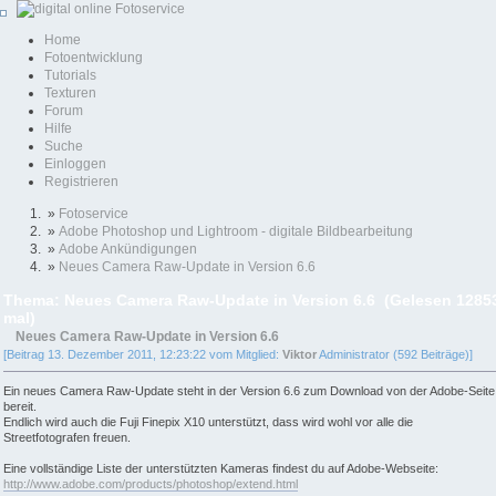
Home
Fotoentwicklung
Tutorials
Texturen
Forum
Hilfe
Suche
Einloggen
Registrieren
»
Fotoservice
»
Adobe Photoshop und Lightroom - digitale Bildbearbeitung
»
Adobe Ankündigungen
»
Neues Camera Raw-Update in Version 6.6
Thema: Neues Camera Raw-Update in Version 6.6 (Gelesen 1285
mal)
Neues Camera Raw-Update in Version 6.6
[Beitrag 13. Dezember 2011, 12:23:22 vom Mitglied:
Viktor
Administrator (592 Beiträge)]
Ein neues Camera Raw-Update steht in der Version 6.6 zum Download von der Adobe-Seite
bereit.
Endlich wird auch die Fuji Finepix X10 unterstützt, dass wird wohl vor alle die
Streetfotografen freuen.
Eine vollständige Liste der unterstützten Kameras findest du auf Adobe-Webseite:
http://www.adobe.com/products/photoshop/extend.html