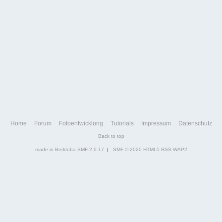
Home
Forum
Fotoentwicklung
Tutorials
Impressum
Datenschutz
Back to top
made in Berldoba
SMF 2.0.17
|
SMF © 2020
HTML5
RSS
WAP2