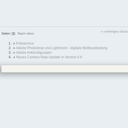
« vorheriges
nächs
Seiten: [
1
]
Nach oben
»
Fotoservice
»
Adobe Photoshop und Lightroom - digitale Bildbearbeitung
»
Adobe Ankündigungen
»
Neues Camera Raw-Update in Version 6.6