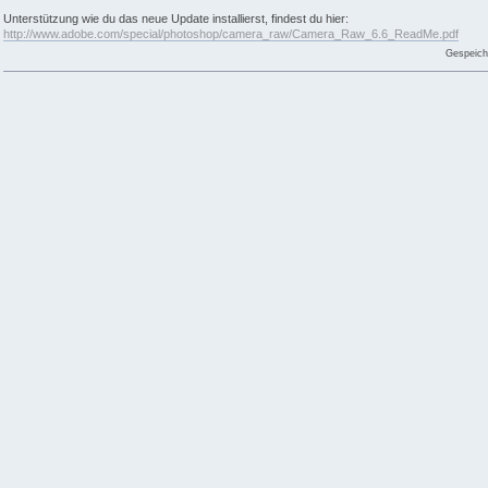
Unterstützung wie du das neue Update installierst, findest du hier:
http://www.adobe.com/special/photoshop/camera_raw/Camera_Raw_6.6_ReadMe.pdf
Gespeich