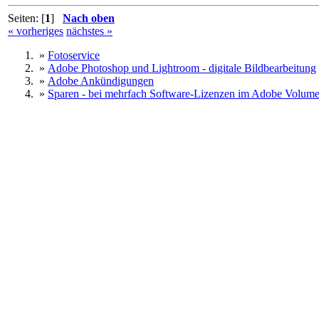
Seiten: [
1
]
Nach oben
« vorheriges
nächstes »
»
Fotoservice
»
Adobe Photoshop und Lightroom - digitale Bildbearbeitung
»
Adobe Ankündigungen
»
Sparen - bei mehrfach Software-Lizenzen im Adobe Volume