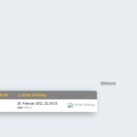
Werbung
frufe
Letzter Beitrag
20. Februar 2011, 22:18:23
von
Viktor
e