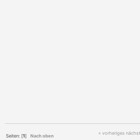
« vorheriges
nächst
Seiten: [
1
]
Nach oben