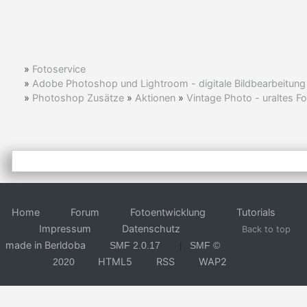
»
Fotoservice
»
Adobe Photoshop und Lightroom - digitale Bildbearbeitung
»
Photoshop Zusätze
»
Aktionen
»
Vintage Photo - uraltes F
Home
Forum
Fotoentwicklung
Tutorials
Impressum
Datenschutz
Back to top
made in Berldoba
SMF 2.0.17
SMF ©
|
HTML5
RSS
WAP2
2020