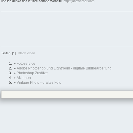
und ich denke das ist ihre schöne Website:
http://janawerner.com
Seiten: [
1
]
Nach oben
»
Fotoservice
»
Adobe Photoshop und Lightroom - digitale Bildbearbeitung
»
Photoshop Zusätze
»
Aktionen
»
Vintage Photo - uraltes Foto