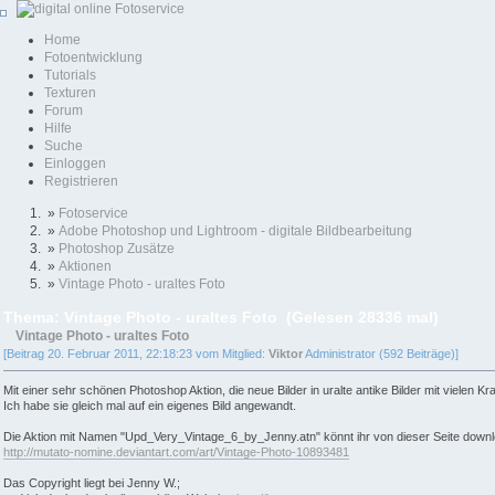
Home
Fotoentwicklung
Tutorials
Texturen
Forum
Hilfe
Suche
Einloggen
Registrieren
»
Fotoservice
»
Adobe Photoshop und Lightroom - digitale Bildbearbeitung
»
Photoshop Zusätze
»
Aktionen
»
Vintage Photo - uraltes Foto
Thema: Vintage Photo - uraltes Foto (Gelesen 28336 mal)
Vintage Photo - uraltes Foto
[Beitrag 20. Februar 2011, 22:18:23 vom Mitglied:
Viktor
Administrator (592 Beiträge)]
Mit einer sehr schönen Photoshop Aktion, die neue Bilder in uralte antike Bilder mit vielen 
Ich habe sie gleich mal auf ein eigenes Bild angewandt.
Die Aktion mit Namen "Upd_Very_Vintage_6_by_Jenny.atn" könnt ihr von dieser Seite down
http://mutato-nomine.deviantart.com/art/Vintage-Photo-10893481
Das Copyright liegt bei Jenny W.;