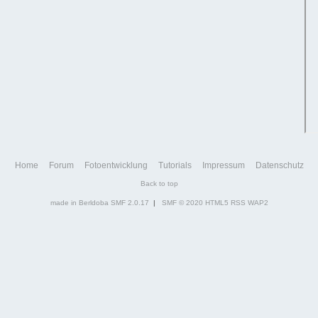
Home
Forum
Fotoentwicklung
Tutorials
Impressum
Datenschutz
Back to top
made in Berldoba
SMF 2.0.17
|
SMF © 2020
HTML5
RSS
WAP2