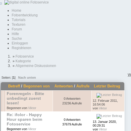
Home
Fotoentwicklung
Tutorials
Texturen
Forum
Hilfe
Suche
Einloggen
Registrieren
»
Fotoservice
»
Kategorie
»
Allgemeine Diskussionen
W
Seiten: [
1
]
Nach unten
Betreff
/
Begonnen von
Antworten
/
Aufrufe
Letzter Beitrag
Forenregeln - Bitte
unbedingt zuerst
0 Antworten
12. Februar 2011,
lesen!
23236 Aufrufe
16:54:06
Begonnen von
Viktor
von
Viktor
Re: ifolor - Happy
Hour sparen beim
0 Antworten
13. Januar 2020,
Fotoservice
37679 Aufrufe
00:29:31
Begonnen von
Viktor
von
Viktor