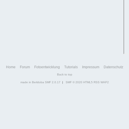
Home
Forum
Fotoentwicklung
Tutorials
Impressum
Datenschutz
Back to top
made in Berldoba
SMF 2.0.17
|
SMF © 2020
HTML5
RSS
WAP2