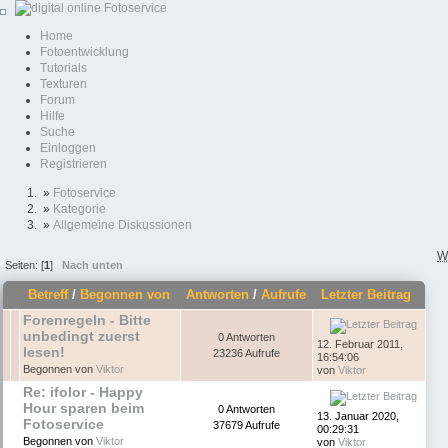
Home
Fotoentwicklung
Tutorials
Texturen
Forum
Hilfe
Suche
Einloggen
Registrieren
»
Fotoservice
»
Kategorie
»
Allgemeine Diskussionen
W
Seiten: [
1
]
Nach unten
Betreff
/
Begonnen von
Antworten
/
Aufrufe
Letzter Beitrag
Forenregeln - Bitte
unbedingt zuerst
0 Antworten
12. Februar 2011,
lesen!
23236 Aufrufe
16:54:06
Begonnen von
Viktor
von
Viktor
Re: ifolor - Happy
Hour sparen beim
0 Antworten
13. Januar 2020,
Fotoservice
37679 Aufrufe
00:29:31
Begonnen von
Viktor
von
Viktor