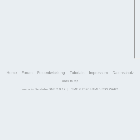
Home
Forum
Fotoentwicklung
Tutorials
Impressum
Datenschutz
Back to top
made in Berldoba
SMF 2.0.17
|
SMF © 2020
HTML5
RSS
WAP2