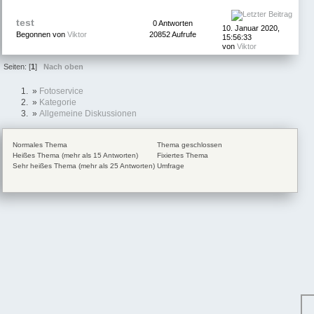
test
0 Antworten
10. Januar 2020,
Begonnen von
Viktor
20852 Aufrufe
15:56:33
von
Viktor
Seiten: [
1
]
Nach oben
»
Fotoservice
»
Kategorie
»
Allgemeine Diskussionen
Normales Thema
Thema geschlossen
Heißes Thema (mehr als 15 Antworten)
Fixiertes Thema
Sehr heißes Thema (mehr als 25 Antworten)
Umfrage