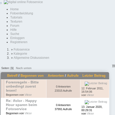
Home
Fotoentwicklung
Tutorials
Texturen
Forum
Hilfe
Suche
Einloggen
Registrieren
»
Fotoservice
»
Kategorie
»
Allgemeine Diskussionen
W
Seiten: [
1
]
Nach unten
Betreff
/
Begonnen von
Antworten
/
Aufrufe
Letzter Beitrag
Forenregeln - Bitte
unbedingt zuerst
0 Antworten
12. Februar 2011,
lesen!
23315 Aufrufe
16:54:06
Begonnen von
Viktor
von
Viktor
Re: ifolor - Happy
Hour sparen beim
0 Antworten
13. Januar 2020,
Fotoservice
37991 Aufrufe
00:29:31
Begonnen von
Viktor
von
Viktor