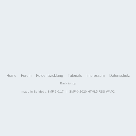
Home
Forum
Fotoentwicklung
Tutorials
Impressum
Datenschutz
Back to top
made in Berldoba
SMF 2.0.17
|
SMF © 2020
HTML5
RSS
WAP2