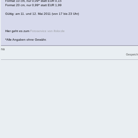
Format 10 cm, nur 0,09* statt EUR 0,15
Format 20 cm, nur 0,99* statt EUR 1,99
Gültig: am 11. und 12. Mai 2011 (von 17 bis 23 Uhr)
Hier geht es zum
Fotoservice von ifolor.de
*Alle Angaben ohne Gewähr.
na
Gespeich