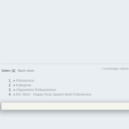
« vorheriges
nächs
Seiten: [
1
]
Nach oben
»
Fotoservice
»
Kategorie
»
Allgemeine Diskussionen
»
Re: ifolor - Happy Hour sparen beim Fotoservice