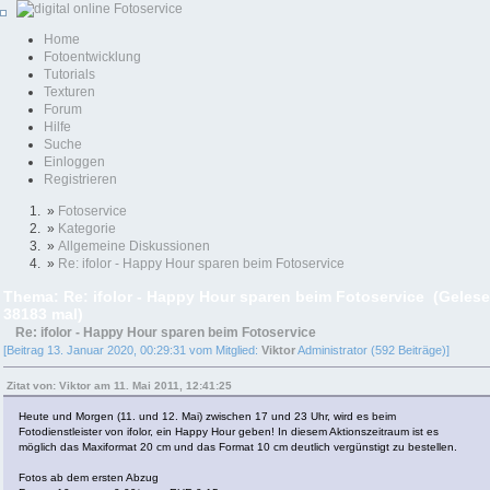
Home
Fotoentwicklung
Tutorials
Texturen
Forum
Hilfe
Suche
Einloggen
Registrieren
»
Fotoservice
»
Kategorie
»
Allgemeine Diskussionen
»
Re: ifolor - Happy Hour sparen beim Fotoservice
Thema: Re: ifolor - Happy Hour sparen beim Fotoservice (Geles
38183 mal)
Re: ifolor - Happy Hour sparen beim Fotoservice
[Beitrag 13. Januar 2020, 00:29:31 vom Mitglied:
Viktor
Administrator (592 Beiträge)]
Zitat von: Viktor am 11. Mai 2011, 12:41:25
Heute und Morgen (11. und 12. Mai) zwischen 17 und 23 Uhr, wird es beim
Fotodienstleister von ifolor, ein Happy Hour geben! In diesem Aktionszeitraum ist es
möglich das Maxiformat 20 cm und das Format 10 cm deutlich vergünstigt zu bestellen.
Fotos ab dem ersten Abzug