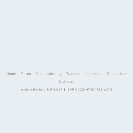
Home
Forum
Fotoentwicklung
Tutorials
Impressum
Datenschutz
Back to top
made in Berldoba
SMF 2.0.17
|
SMF © 2020
HTML5
RSS
WAP2