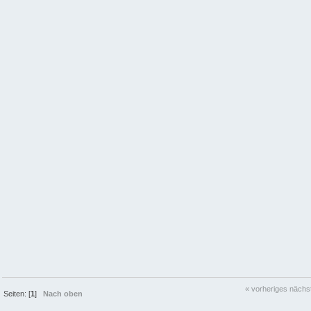
« vorheriges
nächs
Seiten: [
1
]
Nach oben