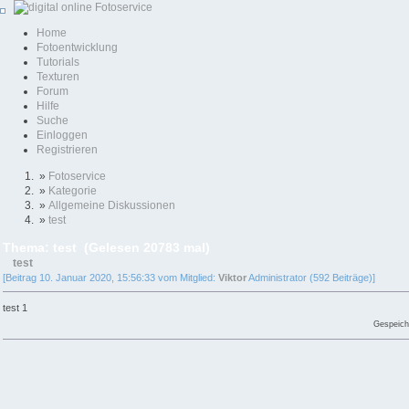
Home
Fotoentwicklung
Tutorials
Texturen
Forum
Hilfe
Suche
Einloggen
Registrieren
»
Fotoservice
»
Kategorie
»
Allgemeine Diskussionen
»
test
Thema: test (Gelesen 20783 mal)
test
[Beitrag 10. Januar 2020, 15:56:33 vom Mitglied:
Viktor
Administrator (592 Beiträge)]
test 1
Gespeich