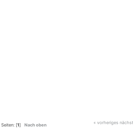
« vorheriges
nächst
Seiten: [
1
]
Nach oben