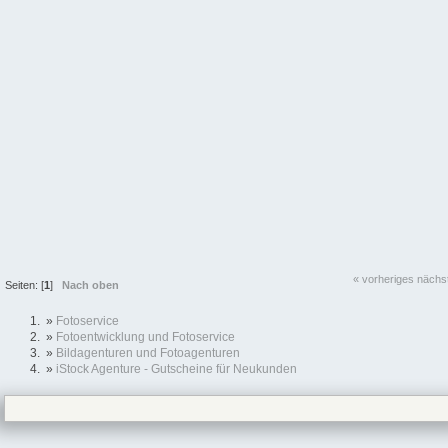
« vorheriges
nächs
Seiten: [
1
]
Nach oben
»
Fotoservice
»
Fotoentwicklung und Fotoservice
»
Bildagenturen und Fotoagenturen
»
iStock Agenture - Gutscheine für Neukunden