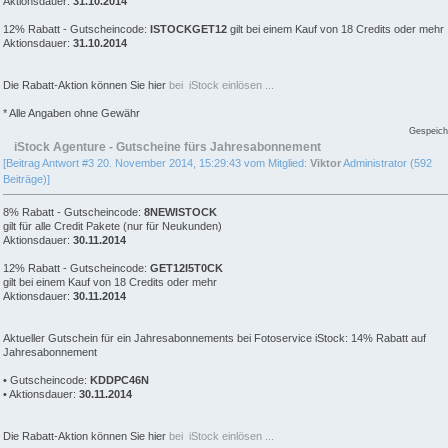
Aktionsdauer:
31.10.2014
12% Rabatt - Gutscheincode:
ISTOCKGET12
gilt bei einem Kauf von 18 Credits oder mehr
Aktionsdauer:
31.10.2014
Die Rabatt-Aktion können Sie hier
bei iStock einlösen ...
* Alle Angaben ohne Gewähr
Gespeich
iStock Agenture - Gutscheine fürs Jahresabonnement
[Beitrag Antwort #3 20. November 2014, 15:29:43 vom Mitglied:
Viktor
Administrator (592
Beiträge)]
8% Rabatt - Gutscheincode:
8NEWISTOCK
gilt für alle Credit Pakete (nur für Neukunden)
Aktionsdauer:
30.11.2014
12% Rabatt - Gutscheincode:
GET12I5T0CK
gilt bei einem Kauf von 18 Credits oder mehr
Aktionsdauer:
30.11.2014
Aktueller Gutschein für ein Jahresabonnements bei Fotoservice iStock: 14% Rabatt auf
Jahresabonnement
• Gutscheincode:
KDDPC46N
• Aktionsdauer:
30.11.2014
Die Rabatt-Aktion können Sie hier
bei iStock einlösen ...