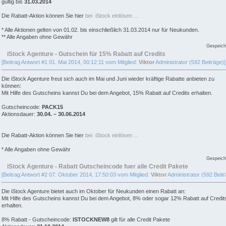
gültig bis
31.03.2014
Die Rabatt-Aktion können Sie hier
bei iStock einlösen ...
* Alle Aktionen gelten von 01.02. bis einschließlich 31.03.2014 nur für Neukunden.
** Alle Angaben ohne Gewähr
Gespeich
iStock Agenture - Gutschein für 15% Rabatt auf Credits
[Beitrag Antwort #1 01. Mai 2014, 00:12:11 vom Mitglied:
Viktor
Administrator (592 Beiträge)]
Die iStock Agenture freut sich auch im Mai und Juni wieder kräftige Rabatte anbieten zu
können:
Mit Hilfe des Gutscheins kannst Du bei dem Angebot, 15% Rabatt auf Credits erhalten.
Gutscheincode:
PACK15
Aktionsdauer:
30.04. – 30.06.2014
Die Rabatt-Aktion können Sie hier
bei iStock einlösen ...
* Alle Angaben ohne Gewähr
Gespeich
iStock Agenture - Rabatt Gutscheincode fuer alle Credit Pakete
[Beitrag Antwort #2 07. Oktober 2014, 17:50:03 vom Mitglied:
Viktor
Administrator (592 Beitr
Die iStock Agenture bietet auch im Oktober für Neukunden einen Rabatt an:
Mit Hilfe des Gutscheins kannst Du bei dem Angebot, 8% oder sogar 12% Rabatt auf Credit
erhalten.
8% Rabatt - Gutscheincode:
ISTOCKNEW8
gilt für alle Credit Pakete