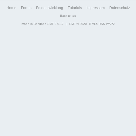
Home
Forum
Fotoentwicklung
Tutorials
Impressum
Datenschutz
Back to top
made in Berldoba
SMF 2.0.17
|
SMF © 2020
HTML5
RSS
WAP2