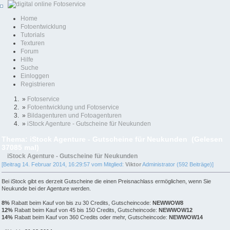
Home
Fotoentwicklung
Tutorials
Texturen
Forum
Hilfe
Suche
Einloggen
Registrieren
»
Fotoservice
»
Fotoentwicklung und Fotoservice
»
Bildagenturen und Fotoagenturen
»
iStock Agenture - Gutscheine für Neukunden
Thema: iStock Agenture - Gutscheine für Neukunden (Gelesen
37085 mal)
iStock Agenture - Gutscheine für Neukunden
[Beitrag 14. Februar 2014, 16:29:57 vom Mitglied:
Viktor
Administrator (592 Beiträge)]
Bei iStock gibt es derzeit Gutscheine die einen Preisnachlass ermöglichen, wenn Sie
Neukunde bei der Agenture werden.
8%
Rabatt beim Kauf von bis zu 30 Credits, Gutscheincode:
NEWWOW8
12%
Rabatt beim Kauf von 45 bis 150 Credits, Gutscheincode:
NEWWOW12
14%
Rabatt beim Kauf von 360 Credits oder mehr, Gutscheincode:
NEWWOW14