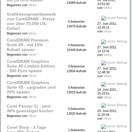
bis zu 50% Rabatt
04. Juli 2011,
14089 Aufrufe
14:51:42
Begonnen von
Viktor
von
Viktor
Grafikdesignwettbewerb
von CorelDRAW - Preise
0 Antworten
von über 75.000 US-
27. Juni 2011,
13970 Aufrufe
13:25:11
Dollar!
von
Viktor
Begonnen von
Viktor
CorelDRAW Premium
Suite X5 - mit 15%
0 Antworten
27. Juni 2011,
Rabatt sparen
12448 Aufrufe
13:12:41
Begonnen von
Viktor
von
Viktor
CorelDRAW Graphics
Suite X5 Limited Edition
0 Antworten
27. Juni 2011,
- 500 Euro sparen
12804 Aufrufe
12:48:34
Begonnen von
Viktor
von
Viktor
CorelDRAW Graphics
Suite X5 - upgraden und
0 Antworten
14. Juni 2011,
20% sparen
13025 Aufrufe
15:23:51
Begonnen von
Viktor
von
Viktor
Corel Painter 11 - jetzt
0 Antworten
30% guenstiger kaufen
10. Juni 2011,
12620 Aufrufe
11:20:34
Begonnen von
Viktor
von
Viktor
Corel Shop - 3 Tage
1 Antworten