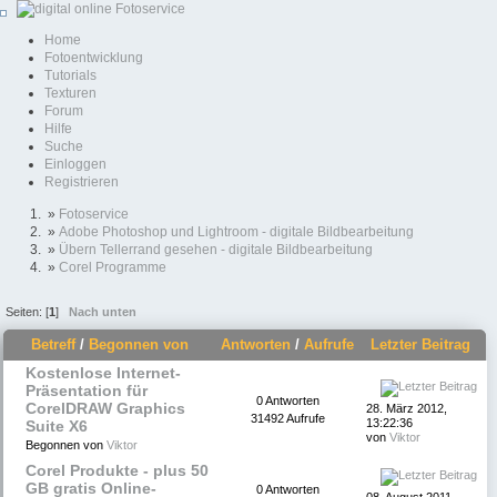
Home
Fotoentwicklung
Tutorials
Texturen
Forum
Hilfe
Suche
Einloggen
Registrieren
»
Fotoservice
»
Adobe Photoshop und Lightroom - digitale Bildbearbeitung
»
Übern Tellerrand gesehen - digitale Bildbearbeitung
»
Corel Programme
Seiten: [
1
]
Nach unten
Betreff
/
Begonnen von
Antworten
/
Aufrufe
Letzter Beitrag
Kostenlose Internet-
Präsentation für
0 Antworten
CorelDRAW Graphics
28. März 2012,
31492 Aufrufe
13:22:36
Suite X6
von
Viktor
Begonnen von
Viktor
Corel Produkte - plus 50
GB gratis Online-
0 Antworten