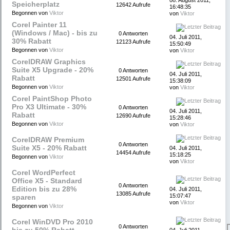
08. August 2011,
Speicherplatz
12642 Aufrufe
16:48:35
Begonnen von
Viktor
von
Viktor
Corel Painter 11
(Windows / Mac) - bis zu
0 Antworten
04. Juli 2011,
30% Rabatt
12123 Aufrufe
15:50:49
Begonnen von
Viktor
von
Viktor
CorelDRAW Graphics
Suite X5 Upgrade - 20%
0 Antworten
04. Juli 2011,
Rabatt
12501 Aufrufe
15:38:09
Begonnen von
Viktor
von
Viktor
Corel PaintShop Photo
Pro X3 Ultimate - 30%
0 Antworten
04. Juli 2011,
Rabatt
12690 Aufrufe
15:28:46
Begonnen von
Viktor
von
Viktor
CorelDRAW Premium
0 Antworten
Suite X5 - 20% Rabatt
04. Juli 2011,
14454 Aufrufe
15:18:25
Begonnen von
Viktor
von
Viktor
Corel WordPerfect
Office X5 - Standard
0 Antworten
Edition bis zu 28%
04. Juli 2011,
13085 Aufrufe
15:07:47
sparen
von
Viktor
Begonnen von
Viktor
Corel WinDVD Pro 2010
0 Antworten