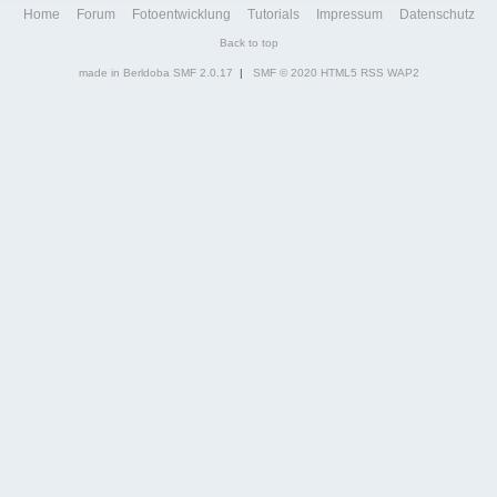
Home
Forum
Fotoentwicklung
Tutorials
Impressum
Datenschutz
Back to top
made in Berldoba
SMF 2.0.17
|
SMF © 2020
HTML5
RSS
WAP2