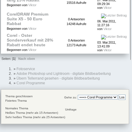
lang 25% Rabatt
27. Mai 2011,
15516 Aufrufe
09:29:34
Begonnen von
Viktor
von
Viktor
CorelDRAW Premium
Suite X5 - 50 Euro
0 Antworten
06. Mai 2011,
Rabbat
14248 Aufrufe
11:27:16
Begonnen von
Viktor
von
Viktor
Corel - Oster
Sonderverkauf mit 28%
0 Antworten
03. Mai 2011,
Rabatt endet heute
12173 Aufrufe
13:41:09
Begonnen von
Viktor
von
Viktor
Seiten: [
1
]
Nach oben
»
Fotoservice
»
Adobe Photoshop und Lightroom - digitale Bildbearbeitung
»
Übern Tellerrand gesehen - digitale Bildbearbeitung
»
Corel Programme
Thema geschlossen
Gehe zu:
Fixiertes Thema
Normales Thema
Umfrage
Heißes Thema (mehr als 15 Antworten)
Sehr heißes Thema (mehr als 25 Antworten)