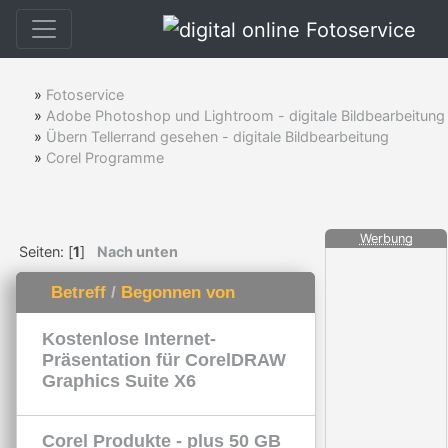
»
Fotoservice
»
Adobe Photoshop und Lightroom - digitale Bildbearbeitung
»
Übern Tellerrand gesehen - digitale Bildbearbeitung
»
Corel Programme
Werbung
Seiten: [
1
]
Nach unten
Betreff
/
Begonnen von
Kostenlose Internet-
Präsentation für CorelDRAW
Graphics Suite X6
Corel Produkte - plus 50 GB