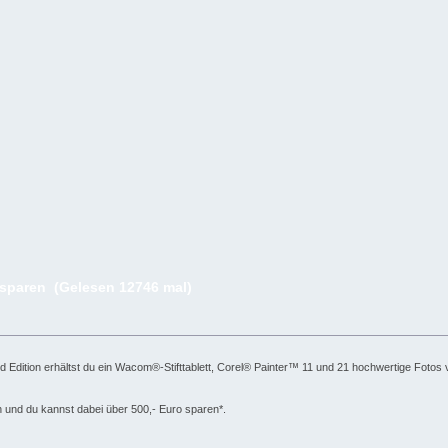
 sparen (Gelesen 12746 mal)
dition erhältst du ein Wacom®-Stifttablett, Corel® Painter™ 11 und 21 hochwertige Fotos von 
ch und du kannst dabei über 500,- Euro sparen*.