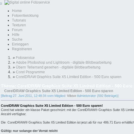
Home
Fotoentwicklung
Tutorials
Texturen
Forum
Hilfe
Suche
Einloggen
Registrieren
»
Fotoservice
»
Adobe Photoshop und Lightroom - digitale Bildbearbeitung
»
Übern Tellerrand gesehen - digitale Bildbearbeitung
»
Corel Programme
»
CorelDRAW Graphics Suite X5 Limited Edition - 500 Euro sparen
Thema: CorelDRAW Graphics Suite X5 Limited Edition - 500 Euro
CorelDRAW Graphics Suite X5 Limited Edition - 500 Euro sparen
[Beitrag 27. Juni 2011, 12:48:34 vom Mitglied:
Viktor
Administrator (592 Beiträge)]
CorelDRAW Graphics Suite X5 Limited Edition - 500 Euro sparen!
Corel hat wieder ein klasse Paket geschnürt: mit der CorelDRAW® Graphics Suite X5 Limited E
Anzahl verfügbar.
Die CorelDRAW® Graphics Suite X5 Limited Edition ist jetzt ab für nur 486.71 Euro erhältli
Gültig: nur solange der Vorrat reicht