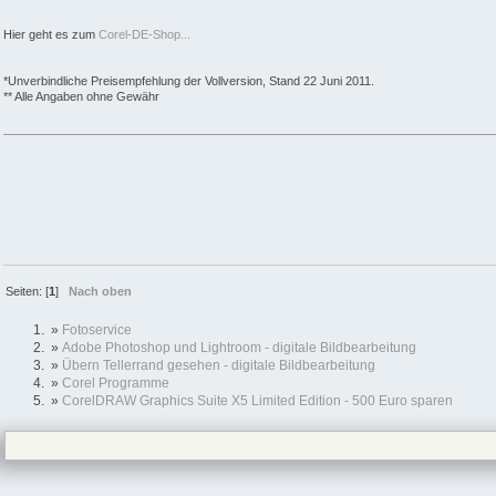
Hier geht es zum
Corel-DE-Shop...
*Unverbindliche Preisempfehlung der Vollversion, Stand 22 Juni 2011.
** Alle Angaben ohne Gewähr
Seiten: [
1
]
Nach oben
»
Fotoservice
»
Adobe Photoshop und Lightroom - digitale Bildbearbeitung
»
Übern Tellerrand gesehen - digitale Bildbearbeitung
»
Corel Programme
»
CorelDRAW Graphics Suite X5 Limited Edition - 500 Euro sparen