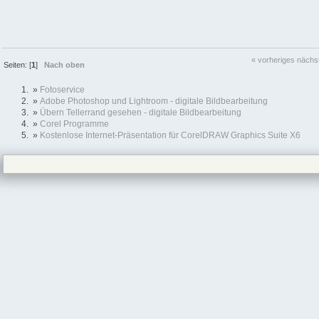
« vorheriges
nächs
Seiten: [
1
]
Nach oben
»
Fotoservice
»
Adobe Photoshop und Lightroom - digitale Bildbearbeitung
»
Übern Tellerrand gesehen - digitale Bildbearbeitung
»
Corel Programme
»
Kostenlose Internet-Präsentation für CorelDRAW Graphics Suite X6