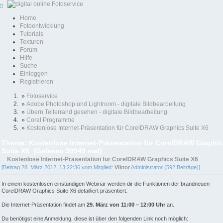
Home
Fotoentwicklung
Tutorials
Texturen
Forum
Hilfe
Suche
Einloggen
Registrieren
»
Fotoservice
»
Adobe Photoshop und Lightroom - digitale Bildbearbeitung
»
Übern Tellerrand gesehen - digitale Bildbearbeitung
»
Corel Programme
»
Kostenlose Internet-Präsentation für CorelDRAW Graphics Suite X6
Thema: Kostenlose Internet-Präsentation für CorelDRAW Graphi
Suite X6 (Gelesen 30949 mal)
Kostenlose Internet-Präsentation für CorelDRAW Graphics Suite X6
[Beitrag 28. März 2012, 13:22:36 vom Mitglied:
Viktor
Administrator (592 Beiträge)]
In einem kostenlosen einstündigen Webinar werden dir die Funktionen der brandneuen
CorelDRAW Graphics Suite X6 detailliert präsentiert.
Die Internet-Präsentation findet am
29. März von 11:00 – 12:00 Uhr
an.
Du benötigst eine Anmeldung, diese ist über den folgenden Link noch möglich: