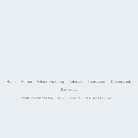
Home
Forum
Fotoentwicklung
Tutorials
Impressum
Datenschutz
Back to top
made in Berldoba
SMF 2.0.17
|
SMF © 2020
HTML5
RSS
WAP2