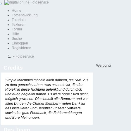
Home
Fotoentwicklung
Tutorials
Texturen
Forum
Hilfe
Suche
Einloggen
Registrieren
»
Fotoservice
Werbung
Credits
Simple Machines möchte allen danken, die SMF 2.0
zu dem gemacht haben, was es heute ist; die das
Projekt in diese Richtung gelenkt und durch dick
und dünn begleitet haben. Es wäre ohne Euch nicht
möglich gewesen. Dies betrifft alle Benutzer und vor
allen Dingen die Charter Member - vielen Dank für
das Installieren und Benutzen unserer Software
sowie das gute Feedback, die Fehlermeldungen
und Eure Meinungen.
Das Team