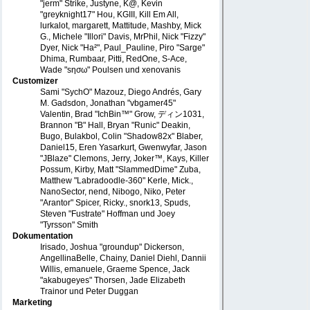
"jerm" Strike, Justyne, K@, Kevin
"greyknight17" Hou, KGIII, Kill Em All,
lurkalot, margarett, Mattitude, Mashby, Mick
G., Michele "Illori" Davis, MrPhil, Nick "Fizzy"
Dyer, Nick "Ha²", Paul_Pauline, Piro "Sarge"
Dhima, Rumbaar, Pitti, RedOne, S-Ace,
Wade "sησω" Poulsen und xenovanis
Customizer
Sami "SychO" Mazouz, Diego Andrés, Gary
M. Gadsdon, Jonathan "vbgamer45"
Valentin, Brad "IchBin™" Grow, ディン1031,
Brannon "B" Hall, Bryan "Runic" Deakin,
Bugo, Bulakbol, Colin "Shadow82x" Blaber,
Daniel15, Eren Yasarkurt, Gwenwyfar, Jason
"JBlaze" Clemons, Jerry, Joker™, Kays, Killer
Possum, Kirby, Matt "SlammedDime" Zuba,
Matthew "Labradoodle-360" Kerle, Mick.,
NanoSector, nend, Nibogo, Niko, Peter
"Arantor" Spicer, Ricky., snork13, Spuds,
Steven "Fustrate" Hoffman und Joey
"Tyrsson" Smith
Dokumentation
Irisado, Joshua "groundup" Dickerson,
AngellinaBelle, Chainy, Daniel Diehl, Dannii
Willis, emanuele, Graeme Spence, Jack
"akabugeyes" Thorsen, Jade Elizabeth
Trainor und Peter Duggan
Marketing