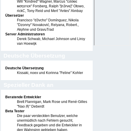
Will "Kindred" Wagner, Marcus "cσσкιє
мσηѕтєя" Forsberg, Ralph "[n3rve]" Otowo,
rickC, Tony Reid und Mert "Antes" Alınbay
Übersetzer
Francisco "d3vcho" Domínguez, Nikola
"Dzonny" Novaković, Relyana, Robert.,
Akyhne und GravuTrad
Server Administratoren
Derek Schwab, Michael Johnson und Liroy
van Hoewijk
Deutsche Übersetzung
Deutsche Übersetzung
Kissaki, noex und Korinna "Feline" Kohler
Spezieller Dank an
Beratende Entwickler
Brett Flannigan, Mark Rose und René-Gilles
"Nao 尚" Deberdt
Beta Tester
Die paar versteckten Benutzer, welche
unermüdlich nach Fehlern gesucht,
Feedback gegeben und die Entwickler in
den Wahnsinn getrieben haben.