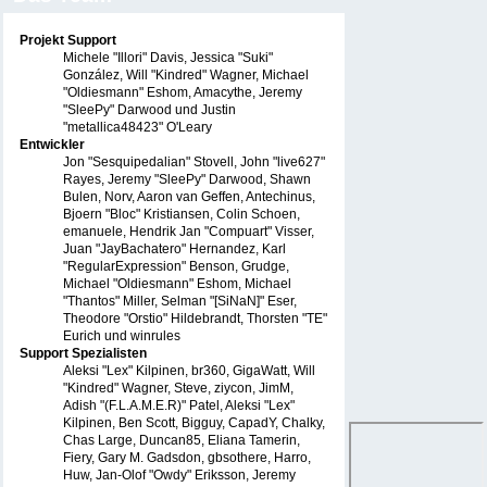
Projekt Support
Michele "Illori" Davis, Jessica "Suki"
González, Will "Kindred" Wagner, Michael
"Oldiesmann" Eshom, Amacythe, Jeremy
"SleePy" Darwood und Justin
"metallica48423" O'Leary
Entwickler
Jon "Sesquipedalian" Stovell, John "live627"
Rayes, Jeremy "SleePy" Darwood, Shawn
Bulen, Norv, Aaron van Geffen, Antechinus,
Bjoern "Bloc" Kristiansen, Colin Schoen,
emanuele, Hendrik Jan "Compuart" Visser,
Juan "JayBachatero" Hernandez, Karl
"RegularExpression" Benson, Grudge,
Michael "Oldiesmann" Eshom, Michael
"Thantos" Miller, Selman "[SiNaN]" Eser,
Theodore "Orstio" Hildebrandt, Thorsten "TE"
Eurich und winrules
Support Spezialisten
Aleksi "Lex" Kilpinen, br360, GigaWatt, Will
"Kindred" Wagner, Steve, ziycon, JimM,
Adish "(F.L.A.M.E.R)" Patel, Aleksi "Lex"
Kilpinen, Ben Scott, Bigguy, CapadY, Chalky,
Chas Large, Duncan85, Eliana Tamerin,
Fiery, Gary M. Gadsdon, gbsothere, Harro,
Huw, Jan-Olof "Owdy" Eriksson, Jeremy