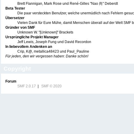
Brett Flannigan, Mark Rose und René-Gilles "Nao 尚" Deberdt
Beta Tester
Die paar versteckten Benutzer, welche unermüdlich nach Fehlern gesu
Übersetzer
Vielen Dank für Eure Mühe, damit Menschen überall auf der Welt SMF 
Gründer von SMF
Unknown W. "[Unknown]" Brackets
Ursprüngliche Projekt Manager
Jeff Lewis, Joseph Fung und David Recordon
In liebevollem Andenken an
Crip, K@, metallica48423 und Paul_Pauline
Für jeden, den wir vergessen haben: Danke schön!
Copyright
Forum
SMF 2.0.17
|
SMF © 2020