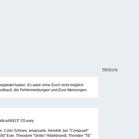
Werbung
begleitet haben. Es wäre ohne Euch nicht möglich
e Feedback, die Fehlermeldungen und Eure Meinungen.
allica48423" O'Leary
sen, Colin Schoen, emanuele, Hendrik Jan "Compuart"
]" Eser, Theodore "Orstio" Hildebrandt, Thorsten "TE"