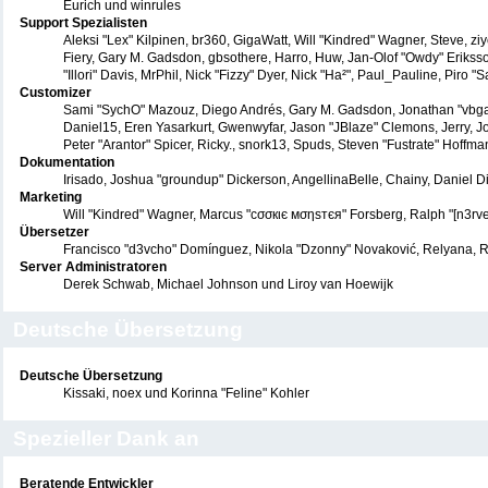
Eurich und winrules
Support Spezialisten
Aleksi "Lex" Kilpinen, br360, GigaWatt, Will "Kindred" Wagner, Steve, z
Fiery, Gary M. Gadsdon, gbsothere, Harro, Huw, Jan-Olof "Owdy" Eriksson,
"Illori" Davis, MrPhil, Nick "Fizzy" Dyer, Nick "Ha²", Paul_Pauline, Pi
Customizer
Sami "SychO" Mazouz, Diego Andrés, Gary M. Gadsdon, Jonathan "vbga
Daniel15, Eren Yasarkurt, Gwenwyfar, Jason "JBlaze" Clemons, Jerry, J
Peter "Arantor" Spicer, Ricky., snork13, Spuds, Steven "Fustrate" Hoffm
Dokumentation
Irisado, Joshua "groundup" Dickerson, AngellinaBelle, Chainy, Daniel 
Marketing
Will "Kindred" Wagner, Marcus "cσσкιє мσηѕтєя" Forsberg, Ralph "[n3rve
Übersetzer
Francisco "d3vcho" Domínguez, Nikola "Dzonny" Novaković, Relyana, R
Server Administratoren
Derek Schwab, Michael Johnson und Liroy van Hoewijk
Deutsche Übersetzung
Deutsche Übersetzung
Kissaki, noex und Korinna "Feline" Kohler
Spezieller Dank an
Beratende Entwickler