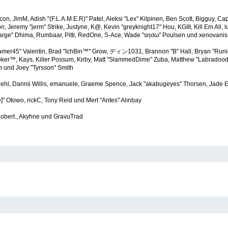
iycon, JimM, Adish "(F.L.A.M.E.R)" Patel, Aleksi "Lex" Kilpinen, Ben Scott, Bigguy,
 Jeremy "jerm" Strike, Justyne, K@, Kevin "greyknight17" Hou, KGIII, Kill Em All, lu
ro "Sarge" Dhima, Rumbaar, Pitti, RedOne, S-Ace, Wade "sησω" Poulsen und xenovanis
mer45" Valentin, Brad "IchBin™" Grow, ディン1031, Brannon "B" Hall, Bryan "Runic
oker™, Kays, Killer Possum, Kirby, Matt "SlammedDime" Zuba, Matthew "Labradoodl
an und Joey "Tyrsson" Smith
Diehl, Dannii Willis, emanuele, Graeme Spence, Jack "akabugeyes" Thorsen, Jade 
]" Otowo, rickC, Tony Reid und Mert "Antes" Alınbay
obert., Akyhne und GravuTrad