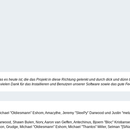
s heute ist; die das Projekt in diese Richtung gelenkt und durch dick und dünn 
 - vielen Dank für das Installieren und Benutzen unserer Software sowie das gut
r, Michael "Oldiesmann" Eshom, Amacythe, Jeremy "SleePy" Darwood und Justin "met
arwood, Shawn Bulen, Norv, Aaron van Geffen, Antechinus, Bjoern "Bloc" Kristian
n, Grudge, Michael "Oldiesmann" Eshom, Michael "Thantos" Miller, Selman "[SiNaN