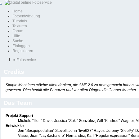
Home
Fotoentwicklung
Tutorials
Texturen
Forum
Hilfe
Suche
Einloggen
Registrieren
»
Fotoservice
Credits
Simple Machines möchte allen danken, die SMF 2.0 zu dem gemacht haben, was e
gewesen. Dies betrifft alle Benutzer und vor allen Dingen die Charter Member
Das Team
Projekt Support
Michele "Illori" Davis, Jessica "Suki" González, Will "Kindred" Wagne
Entwickler
Jon "Sesquipedalian" Stovell, John "live627" Rayes, Jeremy "SleePy" D
Visser, Juan "JayBachatero" Hernandez, Karl "RegularExpression" Benso