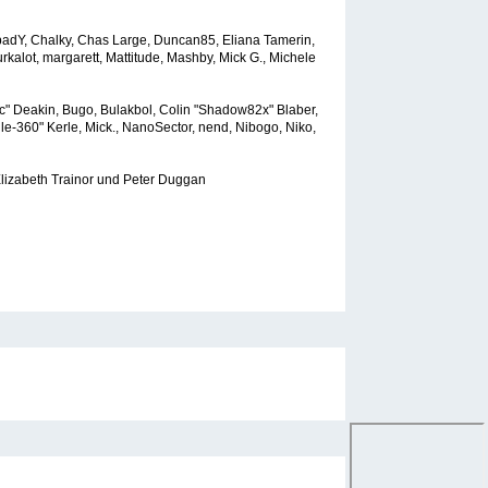
 CapadY, Chalky, Chas Large, Duncan85, Eliana Tamerin,
rkalot, margarett, Mattitude, Mashby, Mick G., Michele
" Deakin, Bugo, Bulakbol, Colin "Shadow82x" Blaber,
e-360" Kerle, Mick., NanoSector, nend, Nibogo, Niko,
Elizabeth Trainor und Peter Duggan