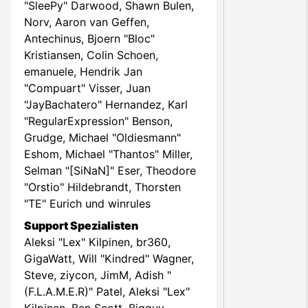
"SleePy" Darwood, Shawn Bulen,
Norv, Aaron van Geffen,
Antechinus, Bjoern "Bloc"
Kristiansen, Colin Schoen,
emanuele, Hendrik Jan
"Compuart" Visser, Juan
"JayBachatero" Hernandez, Karl
"RegularExpression" Benson,
Grudge, Michael "Oldiesmann"
Eshom, Michael "Thantos" Miller,
Selman "[SiNaN]" Eser, Theodore
"Orstio" Hildebrandt, Thorsten
"TE" Eurich und winrules
Support Spezialisten
Aleksi "Lex" Kilpinen, br360,
GigaWatt, Will "Kindred" Wagner,
Steve, ziycon, JimM, Adish "
(F.L.A.M.E.R)" Patel, Aleksi "Lex"