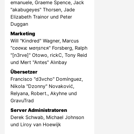
emanuele, Graeme Spence, Jack
"akabugeyes" Thorsen, Jade
Elizabeth Trainor und Peter
Duggan
Marketing
Will "Kindred" Wagner, Marcus
"cσσкιє мσηѕтєя" Forsberg, Ralph
"[n3rve]" Otowo, rickC, Tony Reid
und Mert "Antes" Alınbay
Übersetzer
Francisco "d3vcho" Domínguez,
Nikola "Dzonny" Novaković,
Relyana, Robert., Akyhne und
GravuTrad
Server Administratoren
Derek Schwab, Michael Johnson
und Liroy van Hoewijk