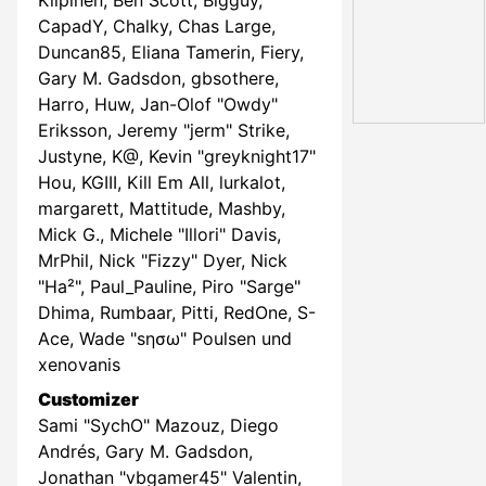
Kilpinen, Ben Scott, Bigguy,
CapadY, Chalky, Chas Large,
Duncan85, Eliana Tamerin, Fiery,
Gary M. Gadsdon, gbsothere,
Harro, Huw, Jan-Olof "Owdy"
Eriksson, Jeremy "jerm" Strike,
Justyne, K@, Kevin "greyknight17"
Hou, KGIII, Kill Em All, lurkalot,
margarett, Mattitude, Mashby,
Mick G., Michele "Illori" Davis,
MrPhil, Nick "Fizzy" Dyer, Nick
"Ha²", Paul_Pauline, Piro "Sarge"
Dhima, Rumbaar, Pitti, RedOne, S-
Ace, Wade "sησω" Poulsen und
xenovanis
Customizer
Sami "SychO" Mazouz, Diego
Andrés, Gary M. Gadsdon,
Jonathan "vbgamer45" Valentin,