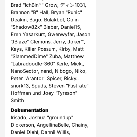
Brad "IchBin™" Grow, ディン1031,
Brannon "B" Hall, Bryan "Runic"
Deakin, Bugo, Bulakbol, Colin
"Shadow82x" Blaber, Daniel15,
Eren Yasarkurt, Gwenwyfar, Jason
"JBlaze" Clemons, Jerry, Joker™,
Kays, Killer Possum, Kirby, Matt
"SlammedDime" Zuba, Matthew
"Labradoodle-360" Kerle, Mick.,
NanoSector, nend, Nibogo, Niko,
Peter "Arantor" Spicer, Ricky.,
snork13, Spuds, Steven "Fustrate"
Hoffman und Joey "Tyrsson"
Smith
Dokumentation
Irisado, Joshua "groundup"
Dickerson, AngellinaBelle, Chainy,
Daniel Diehl, Dannii Willis,