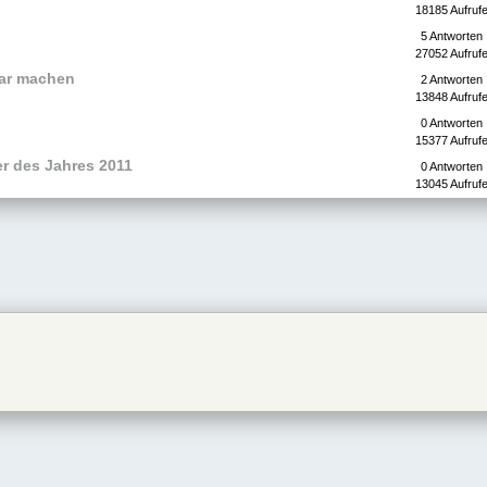
18185 Aufruf
5 Antworten
27052 Aufruf
bar machen
2 Antworten
13848 Aufruf
0 Antworten
15377 Aufruf
 des Jahres 2011
0 Antworten
13045 Aufruf