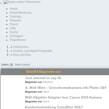
Home
Fotoentwicklung
Tutorials
Texturen
Forum
Hilfe
Suche
Einloggen
Registrieren
»
Fotoservice
»
Analog- und digital Fotografie
»
Dies und Das
Seiten: [
1
]
Nach unten
Betreff
/
Begonnen von
Just wanted to say Hi.
Begonnen von
ElliotPed
A. Moll Wien - Grossformatkamera inkl Platte 3&4
Begonnen von
Viktor
M42-Objektiv Adapter fuer Canon EOS Kamera
Begonnen von
Viktor
Kaufentscheidung ColorEfex 3SA?