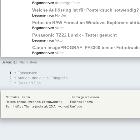
Begonnen von
die rostige Faust
Welche Auflösung ist für Posterdruck notwendig?
Begonnen von
Flo Der
Fotos im RAW Format im Windows Explorer sicht
Begonnen von
Viktor
Panasonic TZ22 Lumix - Tester gesucht
Begonnen von
Viktor
Canon imagePROGRAF iPF8300 bester Fotodrucker
Begonnen von
Viktor
Seiten: [
1
]
Nach oben
»
Fotoservice
»
Analog- und digital Fotografie
»
Dies und Das
Normales Thema
Thema geschlossen
Heißes Thema (mehr als 15 Antworten)
Fixiertes Thema
Sehr heißes Thema (mehr als 25 Antworten)
Umfrage