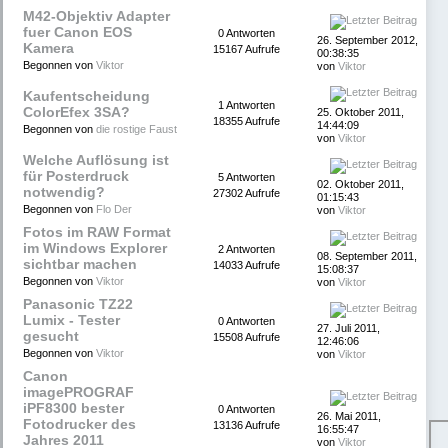
M42-Objektiv Adapter
fuer Canon EOS
0 Antworten
26. September 2012,
Kamera
15167 Aufrufe
00:38:35
Begonnen von
Viktor
von
Viktor
Kaufentscheidung
1 Antworten
ColorEfex 3SA?
25. Oktober 2011,
18355 Aufrufe
14:44:09
Begonnen von
die rostige Faust
von
Viktor
Welche Auflösung ist
für Posterdruck
5 Antworten
02. Oktober 2011,
notwendig?
27302 Aufrufe
01:15:43
Begonnen von
Flo Der
von
Viktor
Fotos im RAW Format
im Windows Explorer
2 Antworten
08. September 2011,
sichtbar machen
14033 Aufrufe
15:08:37
Begonnen von
Viktor
von
Viktor
Panasonic TZ22
Lumix - Tester
0 Antworten
27. Juli 2011,
gesucht
15508 Aufrufe
12:46:06
Begonnen von
Viktor
von
Viktor
Canon
imagePROGRAF
iPF8300 bester
0 Antworten
26. Mai 2011,
Fotodrucker des
13136 Aufrufe
16:55:47
Jahres 2011
von
Viktor