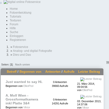
Home
Fotoentwicklung
Tutorials
Texturen
Forum
Hilfe
Suche
Einloggen
Registrieren
»
Fotoservice
»
Analog- und digital Fotografie
»
Dies und Das
W
Seiten: [
1
]
Nach unten
Betreff
/
Begonnen von
Antworten
/
Aufrufe
Letzter Beitrag
Just wanted to say Hi.
0 Antworten
21. März 2014,
Begonnen von
ElliotPed
39660 Aufrufe
09:04:56
von
ElliotPed
A. Moll Wien -
Grossformatkamera
0 Antworten
03. Dezember 2013,
inkl Platte 3&4
14291 Aufrufe
14:37:06
Begonnen von
Viktor
von
Viktor