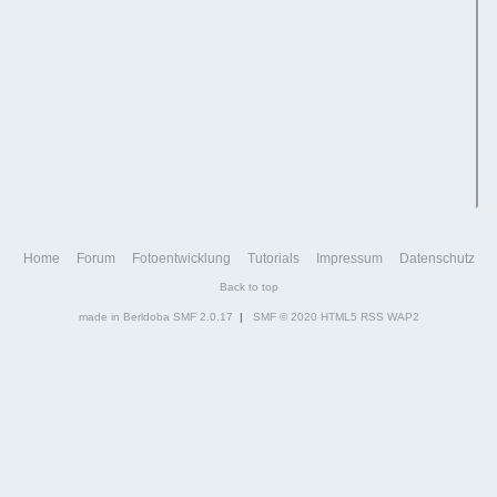
Home
Forum
Fotoentwicklung
Tutorials
Impressum
Datenschutz
Back to top
made in Berldoba
SMF 2.0.17
|
SMF © 2020
HTML5
RSS
WAP2