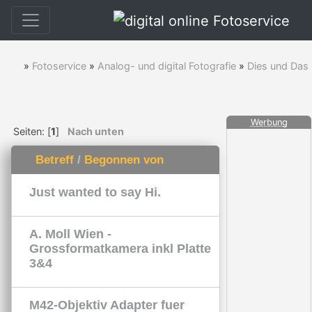
»
Fotoservice
»
Analog- und digital Fotografie
»
Dies und Das
Werbung
Seiten: [
1
]
Nach unten
Betreff
/
Begonnen von
Just wanted to say Hi.
A. Moll Wien -
Grossformatkamera inkl Platte
3&4
M42-Objektiv Adapter fuer