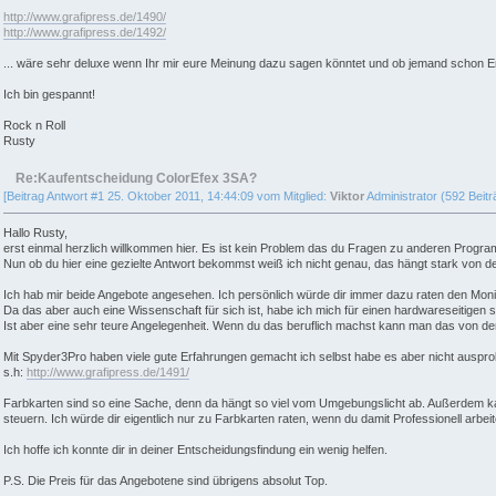
http://www.grafipress.de/1490/
http://www.grafipress.de/1492/
... wäre sehr deluxe wenn Ihr mir eure Meinung dazu sagen könntet und ob jemand schon Erfah
Ich bin gespannt!
Rock n Roll
Rusty
Re:Kaufentscheidung ColorEfex 3SA?
[Beitrag Antwort #1 25. Oktober 2011, 14:44:09 vom Mitglied:
Viktor
Administrator (592 Beitr
Hallo Rusty,
erst einmal herzlich willkommen hier. Es ist kein Problem das du Fragen zu anderen Program
Nun ob du hier eine gezielte Antwort bekommst weiß ich nicht genau, das hängt stark von 
Ich hab mir beide Angebote angesehen. Ich persönlich würde dir immer dazu raten den Monito
Da das aber auch eine Wissenschaft für sich ist, habe ich mich für einen hardwareseitigen 
Ist aber eine sehr teure Angelegenheit. Wenn du das beruflich machst kann man das von den
Mit Spyder3Pro haben viele gute Erfahrungen gemacht ich selbst habe es aber nicht ausprob
s.h:
http://www.grafipress.de/1491/
Farbkarten sind so eine Sache, denn da hängt so viel vom Umgebungslicht ab. Außerdem kan
steuern. Ich würde dir eigentlich nur zu Farbkarten raten, wenn du damit Professionell arb
Ich hoffe ich konnte dir in deiner Entscheidungsfindung ein wenig helfen.
P.S. Die Preis für das Angebotene sind übrigens absolut Top.