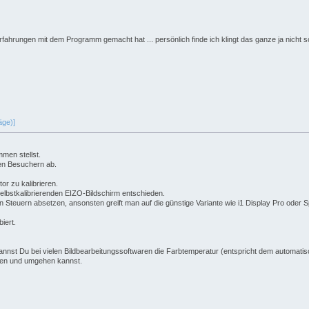
rungen mit dem Programm gemacht hat ... persönlich finde ich klingt das ganze ja nicht schle
äge)]
men stellst.
den Besuchern ab.
r zu kalibrieren.
selbstkalibrierenden EIZO-Bildschirm entschieden.
 Steuern absetzen, ansonsten greift man auf die günstige Variante wie i1 Display Pro oder
iert.
nst Du bei vielen Bildbearbeitungssoftwaren die Farbtemperatur (entspricht dem automatisc
eiten und umgehen kannst.