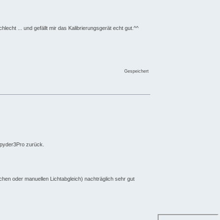
cht ... und gefällt mir das Kalibrierungsgerät echt gut.^^
Gespeichert
 Spyder3Pro zurück.
hen oder manuellen Lichtabgleich) nachträglich sehr gut