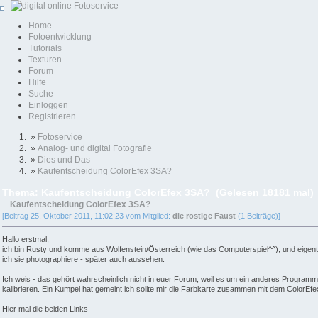
Home
Fotoentwicklung
Tutorials
Texturen
Forum
Hilfe
Suche
Einloggen
Registrieren
»
Fotoservice
»
Analog- und digital Fotografie
»
Dies und Das
»
Kaufentscheidung ColorEfex 3SA?
Thema: Kaufentscheidung ColorEfex 3SA? (Gelesen 18181 mal)
Kaufentscheidung ColorEfex 3SA?
[Beitrag 25. Oktober 2011, 11:02:23 vom Mitglied:
die rostige Faust
(1 Beiträge)]
Hallo erstmal,
ich bin Rusty und komme aus Wolfenstein/Österreich (wie das Computerspiel^^), und eigentl
ich sie photographiere - später auch aussehen.
Ich weis - das gehört wahrscheinlich nicht in euer Forum, weil es um ein anderes Programm (
kalibrieren. Ein Kumpel hat gemeint ich sollte mir die Farbkarte zusammen mit dem ColorEfex3
Hier mal die beiden Links