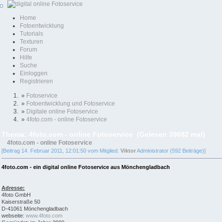
Home
Fotoentwicklung
Tutorials
Texturen
Forum
Hilfe
Suche
Einloggen
Registrieren
»
Fotoservice
»
Fotoentwicklung und Fotoservice
»
Digitale online Fotoservice
»
4foto.com - online Fotoservice
Thema: 4foto.com - online Fotoservice (Gelesen 39682 mal)
4foto.com - online Fotoservice
[Beitrag 14. Februar 2011, 12:01:50 vom Mitglied:
Viktor
Administrator (592 Beiträge)]
4foto.com - ein digital online Fotoservice aus Mönchengladbach
Adresse:
4foto GmbH
Kaiserstraße 50
D-41061 Mönchengladbach
webseite:
www.4foto.com