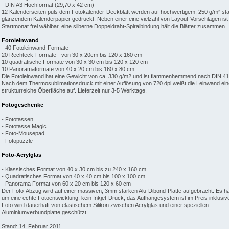
- DIN A3 Hochformat (29,70 x 42 cm)
12 Kalenderseiten puls dem Fotokalender-Deckblatt werden auf hochwertigem, 250 g/m² st
glänzendem Kalenderpapier gedruckt. Neben einer eine vielzahl von Layout-Vorschlägen ist
Startmonat frei wählbar, eine silberne Doppeldraht-Spiralbindung hält die Blätter zusammen.
Fotoleinwand
- 40 Fotoleinwand-Formate
20 Rechteck-Formate - von 30 x 20cm bis 120 x 160 cm
10 quadratische Formate von 30 x 30 cm bis 120 x 120 cm
10 Panoramaformate von 40 x 20 cm bis 160 x 80 cm
Die Fotoleinwand hat eine Gewicht von ca. 330 g/m2 und ist flammenhemmend nach DIN 41
Nach dem Thermosublimationsdruck mit einer Auflösung von 720 dpi weißt die Leinwand ein
strukturreiche Öberfläche auf. Lieferzeit nur 3-5 Werktage.
Fotogeschenke
- Fototassen
- Fototasse Magic
- Foto-Mousepad
- Fotopuzzle
Foto-Acrylglas
- Klassisches Format von 40 x 30 cm bis zu 240 x 160 cm
- Quadratisches Format von 40 x 40 cm bis 100 x 100 cm
- Panorama Format von 60 x 20 cm bis 120 x 60 cm
Der Foto-Abzug wird auf einer massiven, 3mm starken Alu-Dibond-Platte aufgebracht. Es ha
um eine echte Fotoentwicklung, kein Inkjet-Druck, das Aufhängesystem ist im Preis inklusiv
Foto wird dauerhaft von elastischem Silikon zwischen Acrylglas und einer speziellen
Aluminiumverbundplatte geschützt.
Stand: 14. Februar 2011