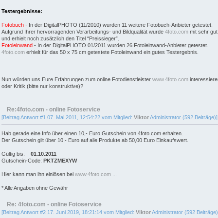
Testergebnisse:
Fotobuch
- In der DigitalPHOTO (11/2010) wurden 11 weitere Fotobuch-Anbieter getestet.
Aufgrund Ihrer hervorragenden Verarbeitungs- und Bildqualität wurde
4foto.com
mit sehr gut
und erhielt noch zusätzlich den Titel “Preissieger”.
Fotoleinwand
- In der DigitalPHOTO 01/2011 wurden 26 Fotoleinwand-Anbieter getestet.
4foto.com
erhielt für das 50 x 75 cm getestete Fotoleinwand ein gutes Testergebnis.
Nun würden uns Eure Erfahrungen zum online Fotodienstleister
www.4foto.com
interessier
oder Kritik (bitte nur konstruktive)?
Re:4foto.com - online Fotoservice
[Beitrag Antwort #1 07. Mai 2011, 12:54:22 vom Mitglied:
Viktor
Administrator (592 Beiträge)]
Hab gerade eine Info über einen 10,- Euro Gutschein von 4foto.com erhalten.
Der Gutschein gilt über 10,- Euro auf alle Produkte ab 50,00 Euro Einkaufswert.
Gültig bis:
01.10.2011
Gutschein-Code:
PKTZMEXYW
Hier kann man ihn einlösen bei
www.4foto.com ...
* Alle Angaben ohne Gewähr
Re: 4foto.com - online Fotoservice
[Beitrag Antwort #2 17. Juni 2019, 18:21:14 vom Mitglied:
Viktor
Administrator (592 Beiträge)