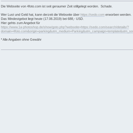
Die Webseite von 4foto.com ist seit geraumer Zeit stillgelegt worden. Schade.
Wer Lust und Geld hat, kann derzeit die Webseite über
https://sedo.com
erworben werden.
Das Mindestgebot liegt heute (17.06.2019) bei 688,- USD.
Hier gehts zum Angebot für
https://www.1a-photoshop.de/show/goto.php?webseite=https://sedo.com/search/details/?
domain=4foto.com&origin=parking&utm_medium=Parking&utm_campaign=template&utm_s
* Alle Angaben ohne Gewähr