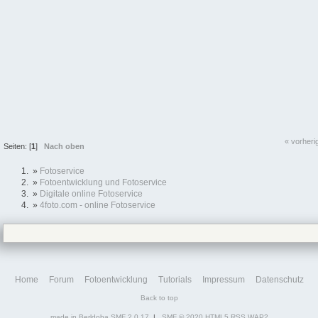
« vorheri
Seiten: [
1
]
Nach oben
»
Fotoservice
»
Fotoentwicklung und Fotoservice
»
Digitale online Fotoservice
»
4foto.com - online Fotoservice
Home
Forum
Fotoentwicklung
Tutorials
Impressum
Datenschutz
Back to top
made in Berldoba
SMF 2.0.17
|
SMF © 2020
HTML5
RSS
WAP2