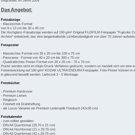
Gegründet: im Jahre 2009
Das Angebot:
Fotoabzüge
- Klassisches Format
von 9 x 13 cm bis 30 x 45 cm
Die Hochglanz-Fotoabzüge werden auf 190 g/m² Original FUJIFILM Fotopapier "Fujicolor Cr
Archive" entwickelt, das eine langanhaltende Lichtbeständigkeit von über 70 Jahren aufweise
Fotoposter
- Klassisches Format von 30 x 20 cm bis 100 x 75 cm
- Panorama - Format von 40 x 20 cm bis 300 x 75 cm
- Quadratisches Poster-Format von 20 x 20 cm - 70 x 70 cm
Poster werden nicht im Inkjet-Druck-Verfahren gedruckt, sondern es handelt sich um eine e
Fotoentwicklung auf 180 g/m² KODAK ULTRA ENDURA Fotopapier. Foto-Poster können in m
in glänzend bestellt werden. Lieferzeit 3 - 5 Werktage.
Fotobücher
- Premium Hardcover
- Premium Leinen
- Ringbuch
- Fotoheft mit Drahtheftung
- als Luxus-Variante ein Premium Lederoptik Fotobuch (42x30 cm)
Fotokalender
- zum selber gestalten
- DIN A4 Querformat (29,70 x 21 cm)
- DIN A4 Hochformat (21 x 29,70 cm)
- DIN A3 Querformat (42 x 29,70 cm)