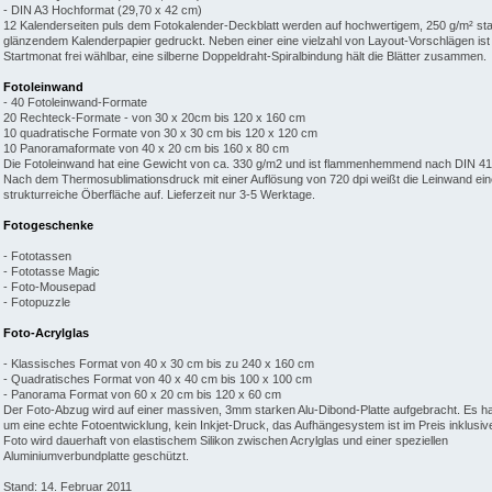
- DIN A3 Hochformat (29,70 x 42 cm)
12 Kalenderseiten puls dem Fotokalender-Deckblatt werden auf hochwertigem, 250 g/m² st
glänzendem Kalenderpapier gedruckt. Neben einer eine vielzahl von Layout-Vorschlägen ist
Startmonat frei wählbar, eine silberne Doppeldraht-Spiralbindung hält die Blätter zusammen.
Fotoleinwand
- 40 Fotoleinwand-Formate
20 Rechteck-Formate - von 30 x 20cm bis 120 x 160 cm
10 quadratische Formate von 30 x 30 cm bis 120 x 120 cm
10 Panoramaformate von 40 x 20 cm bis 160 x 80 cm
Die Fotoleinwand hat eine Gewicht von ca. 330 g/m2 und ist flammenhemmend nach DIN 41
Nach dem Thermosublimationsdruck mit einer Auflösung von 720 dpi weißt die Leinwand ein
strukturreiche Öberfläche auf. Lieferzeit nur 3-5 Werktage.
Fotogeschenke
- Fototassen
- Fototasse Magic
- Foto-Mousepad
- Fotopuzzle
Foto-Acrylglas
- Klassisches Format von 40 x 30 cm bis zu 240 x 160 cm
- Quadratisches Format von 40 x 40 cm bis 100 x 100 cm
- Panorama Format von 60 x 20 cm bis 120 x 60 cm
Der Foto-Abzug wird auf einer massiven, 3mm starken Alu-Dibond-Platte aufgebracht. Es ha
um eine echte Fotoentwicklung, kein Inkjet-Druck, das Aufhängesystem ist im Preis inklusiv
Foto wird dauerhaft von elastischem Silikon zwischen Acrylglas und einer speziellen
Aluminiumverbundplatte geschützt.
Stand: 14. Februar 2011