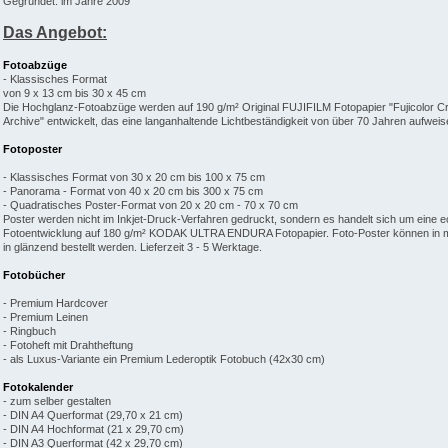
Gegründet: im Jahre 2009
Das Angebot:
Fotoabzüge
- Klassisches Format
von 9 x 13 cm bis 30 x 45 cm
Die Hochglanz-Fotoabzüge werden auf 190 g/m² Original FUJIFILM Fotopapier "Fujicolor Cr
Archive" entwickelt, das eine langanhaltende Lichtbeständigkeit von über 70 Jahren aufweise
Fotoposter
- Klassisches Format von 30 x 20 cm bis 100 x 75 cm
- Panorama - Format von 40 x 20 cm bis 300 x 75 cm
- Quadratisches Poster-Format von 20 x 20 cm - 70 x 70 cm
Poster werden nicht im Inkjet-Druck-Verfahren gedruckt, sondern es handelt sich um eine e
Fotoentwicklung auf 180 g/m² KODAK ULTRA ENDURA Fotopapier. Foto-Poster können in m
in glänzend bestellt werden. Lieferzeit 3 - 5 Werktage.
Fotobücher
- Premium Hardcover
- Premium Leinen
- Ringbuch
- Fotoheft mit Drahtheftung
- als Luxus-Variante ein Premium Lederoptik Fotobuch (42x30 cm)
Fotokalender
- zum selber gestalten
- DIN A4 Querformat (29,70 x 21 cm)
- DIN A4 Hochformat (21 x 29,70 cm)
- DIN A3 Querformat (42 x 29,70 cm)