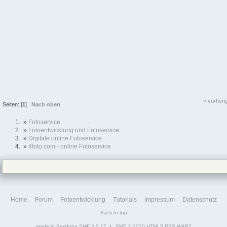
« vorheri
Seiten: [
1
]
Nach oben
»
Fotoservice
»
Fotoentwicklung und Fotoservice
»
Digitale online Fotoservice
»
4foto.com - online Fotoservice
Home
Forum
Fotoentwicklung
Tutorials
Impressum
Datenschutz
Back to top
made in Berldoba
SMF 2.0.17
|
SMF © 2020
HTML5
RSS
WAP2