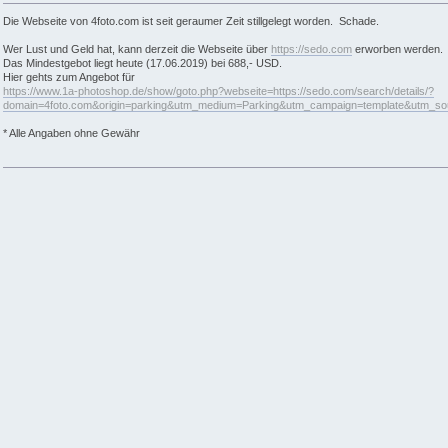
Die Webseite von 4foto.com ist seit geraumer Zeit stillgelegt worden. Schade.
Wer Lust und Geld hat, kann derzeit die Webseite über
https://sedo.com
erworben werden.
Das Mindestgebot liegt heute (17.06.2019) bei 688,- USD.
Hier gehts zum Angebot für
https://www.1a-photoshop.de/show/goto.php?webseite=https://sedo.com/search/details/?
domain=4foto.com&origin=parking&utm_medium=Parking&utm_campaign=template&utm_s
* Alle Angaben ohne Gewähr