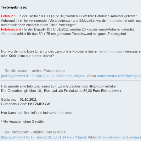
Testergebnisse:
Fotobuch
- In der DigitalPHOTO (11/2010) wurden 11 weitere Fotobuch-Anbieter getestet.
Aufgrund Ihrer hervorragenden Verarbeitungs- und Bildqualität wurde
4foto.com
mit sehr gut
und erhielt noch zusätzlich den Titel “Preissieger”.
Fotoleinwand
- In der DigitalPHOTO 01/2011 wurden 26 Fotoleinwand-Anbieter getestet.
4foto.com
erhielt für das 50 x 75 cm getestete Fotoleinwand ein gutes Testergebnis.
Nun würden uns Eure Erfahrungen zum online Fotodienstleister
www.4foto.com
interessier
oder Kritik (bitte nur konstruktive)?
Re:4foto.com - online Fotoservice
[Beitrag Antwort #1 07. Mai 2011, 12:54:22 vom Mitglied:
Viktor
Administrator (592 Beiträge)]
Hab gerade eine Info über einen 10,- Euro Gutschein von 4foto.com erhalten.
Der Gutschein gilt über 10,- Euro auf alle Produkte ab 50,00 Euro Einkaufswert.
Gültig bis:
01.10.2011
Gutschein-Code:
PKTZMEXYW
Hier kann man ihn einlösen bei
www.4foto.com ...
* Alle Angaben ohne Gewähr
Re: 4foto.com - online Fotoservice
[Beitrag Antwort #2 17. Juni 2019, 18:21:14 vom Mitglied:
Viktor
Administrator (592 Beiträge)