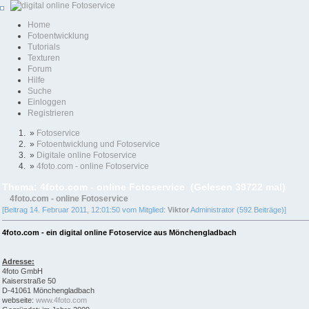
Home
Fotoentwicklung
Tutorials
Texturen
Forum
Hilfe
Suche
Einloggen
Registrieren
»
Fotoservice
»
Fotoentwicklung und Fotoservice
»
Digitale online Fotoservice
»
4foto.com - online Fotoservice
Thema: 4foto.com - online Fotoservice (Gelesen 39722 mal)
4foto.com - online Fotoservice
[Beitrag 14. Februar 2011, 12:01:50 vom Mitglied:
Viktor
Administrator (592 Beiträge)]
4foto.com - ein digital online Fotoservice aus Mönchengladbach
Adresse:
4foto GmbH
Kaiserstraße 50
D-41061 Mönchengladbach
webseite:
www.4foto.com