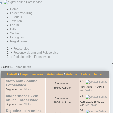
Home
Fotoentwicklung
Tutorials
Texturen
Forum
Hilfe
Suche
Einloggen
Registrieren
»
Fotoservice
»
Fotoentwicklung und Fotoservice
»
Digitale online Fotoservice
Seiten: [
1
]
Nach unten
Betreff
/
Begonnen von
Antworten
/
Aufrufe
Letzter Beitrag
4foto.com - online
17.
2 Antworten
Fotoservice
Juni 2019, 18:21:14
39692 Aufrufe
Begonnen von
Viktor
von
Viktor
bildpartner.de - ein
28.
5 Antworten
online Fotoservice
April 2014, 15:07:10
18044 Aufrufe
Begonnen von
Viktor
von
MoToMan
Digiprinz - ein online
06.