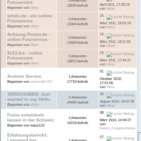
0 Antworten
Fotoservice
April 2011, 17:58:19
12630 Aufrufe
Begonnen von
Viktor
von
Viktor
artido.de - ein online
16.
0 Antworten
Fotoservice
März 2011, 19:01:24
13304 Aufrufe
Begonnen von
Viktor
von
Viktor
Achtung-Poster.de -
16.
0 Antworten
online Fotoservice
März 2011, 18:11:55
14009 Aufrufe
Begonnen von
Viktor
von
Viktor
9x13.biz - online
16.
0 Antworten
Fotoservice
März 2011, 17:44:37
14872 Aufrufe
Begonnen von
Viktor
von
Viktor
01.
Anderer Service
1 Antworten
Oktober 2018,
Begonnen von
samsmith1337
17719 Aufrufe
17:51:56
von
Viktor
VERSCHOBEN: Just
20.
0 Antworten
wanted to say Hello.
August 2014, 19:07:39
24494 Aufrufe
Begonnen von
Viktor
von
Viktor
08.
Fotos entwickeln
2 Antworten
lassen in der Schweiz
März 2014, 14:44:27
14219 Aufrufe
von
Begonnen von maus123
Karins_Fotogeschenke
Erfahrungsbericht:
27.
Leinwand bei
1 Antworten