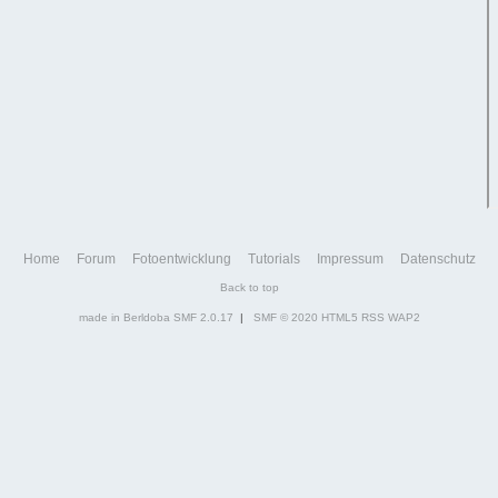
Home
Forum
Fotoentwicklung
Tutorials
Impressum
Datenschutz
Back to top
made in Berldoba
SMF 2.0.17
|
SMF © 2020
HTML5
RSS
WAP2