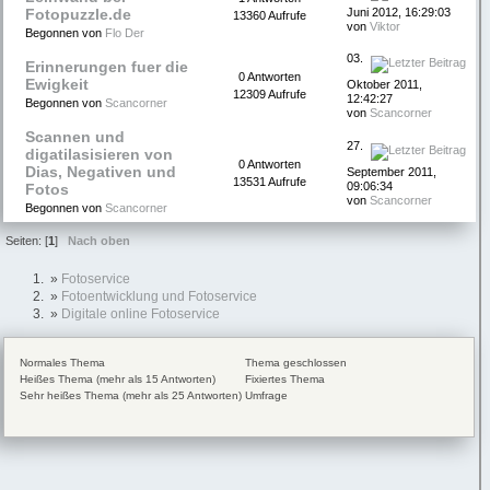
Juni 2012, 16:29:03
Fotopuzzle.de
13360 Aufrufe
von
Viktor
Begonnen von
Flo Der
03.
Erinnerungen fuer die
0 Antworten
Ewigkeit
Oktober 2011,
12309 Aufrufe
12:42:27
Begonnen von
Scancorner
von
Scancorner
Scannen und
27.
digatilasisieren von
0 Antworten
Dias, Negativen und
September 2011,
13531 Aufrufe
09:06:34
Fotos
von
Scancorner
Begonnen von
Scancorner
Seiten: [
1
]
Nach oben
»
Fotoservice
»
Fotoentwicklung und Fotoservice
»
Digitale online Fotoservice
Normales Thema
Thema geschlossen
Heißes Thema (mehr als 15 Antworten)
Fixiertes Thema
Sehr heißes Thema (mehr als 25 Antworten)
Umfrage