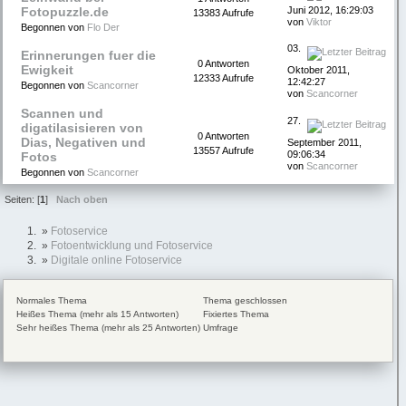
Juni 2012, 16:29:03
Fotopuzzle.de
13383 Aufrufe
von
Viktor
Begonnen von
Flo Der
03.
Erinnerungen fuer die
0 Antworten
Ewigkeit
Oktober 2011,
12333 Aufrufe
12:42:27
Begonnen von
Scancorner
von
Scancorner
Scannen und
27.
digatilasisieren von
0 Antworten
Dias, Negativen und
September 2011,
13557 Aufrufe
09:06:34
Fotos
von
Scancorner
Begonnen von
Scancorner
Seiten: [
1
]
Nach oben
»
Fotoservice
»
Fotoentwicklung und Fotoservice
»
Digitale online Fotoservice
Normales Thema
Thema geschlossen
Heißes Thema (mehr als 15 Antworten)
Fixiertes Thema
Sehr heißes Thema (mehr als 25 Antworten)
Umfrage