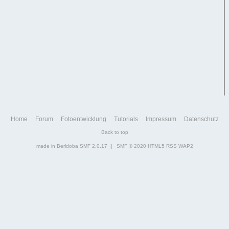
Home
Forum
Fotoentwicklung
Tutorials
Impressum
Datenschutz
Back to top
made in Berldoba
SMF 2.0.17
|
SMF © 2020
HTML5
RSS
WAP2