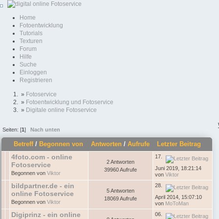
Home
Fotoentwicklung
Tutorials
Texturen
Forum
Hilfe
Suche
Einloggen
Registrieren
»
Fotoservice
»
Fotoentwicklung und Fotoservice
»
Digitale online Fotoservice
Seiten: [
1
]
Nach unten
Betreff
/
Begonnen von
Antworten
/
Aufrufe
Letzter Beitrag
4foto.com - online
17.
2 Antworten
Fotoservice
Juni 2019, 18:21:14
39960 Aufrufe
Begonnen von
Viktor
von
Viktor
bildpartner.de - ein
28.
5 Antworten
online Fotoservice
April 2014, 15:07:10
18069 Aufrufe
Begonnen von
Viktor
von
MoToMan
Digiprinz - ein online
06.