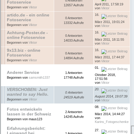
0 Antworten
Fotoservice
April 2011, 17:58:19
12657 Aufrufe
Begonnen von
Viktor
von
Viktor
artido.de - ein online
16.
0 Antworten
Fotoservice
März 2011, 19:01:24
13332 Aufrufe
Begonnen von
Viktor
von
Viktor
Achtung-Poster.de -
16.
0 Antworten
online Fotoservice
März 2011, 18:11:55
14033 Aufrufe
Begonnen von
Viktor
von
Viktor
9x13.biz - online
16.
0 Antworten
Fotoservice
März 2011, 17:44:37
14894 Aufrufe
Begonnen von
Viktor
von
Viktor
01.
Anderer Service
1 Antworten
Oktober 2018,
Begonnen von
samsmith1337
17748 Aufrufe
17:51:56
von
Viktor
VERSCHOBEN: Just
20.
0 Antworten
wanted to say Hello.
August 2014, 19:07:39
24519 Aufrufe
Begonnen von
Viktor
von
Viktor
08.
Fotos entwickeln
2 Antworten
lassen in der Schweiz
März 2014, 14:44:27
14245 Aufrufe
von
Begonnen von maus123
Karins_Fotogeschenke
Erfahrungsbericht:
27.
Leinwand bei
1 Antworten