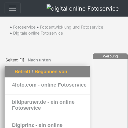
»
Fotoservice
»
Fotoentwicklung und Fotoservice
»
Digitale online Fotoservice
Werbung
Seiten: [
1
]
Nach unten
Betreff
/
Begonnen von
4foto.com - online Fotoservice
bildpartner.de - ein online
Fotoservice
Digiprinz - ein online