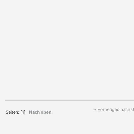
« vorheriges
nächst
Seiten: [
1
]
Nach oben