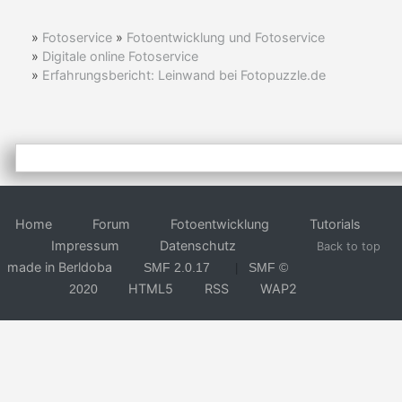
»
Fotoservice
»
Fotoentwicklung und Fotoservice
»
Digitale online Fotoservice
»
Erfahrungsbericht: Leinwand bei Fotopuzzle.de
Home
Forum
Fotoentwicklung
Tutorials
Impressum
Datenschutz
Back to top
made in Berldoba
SMF 2.0.17
SMF ©
|
HTML5
RSS
WAP2
2020