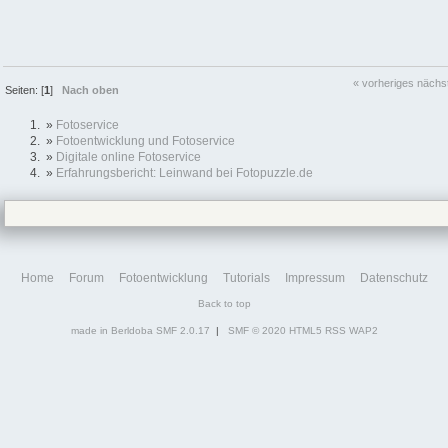
« vorheriges
nächs
Seiten: [
1
]
Nach oben
»
Fotoservice
»
Fotoentwicklung und Fotoservice
»
Digitale online Fotoservice
»
Erfahrungsbericht: Leinwand bei Fotopuzzle.de
Home
Forum
Fotoentwicklung
Tutorials
Impressum
Datenschutz
Back to top
made in Berldoba
SMF 2.0.17
|
SMF © 2020
HTML5
RSS
WAP2