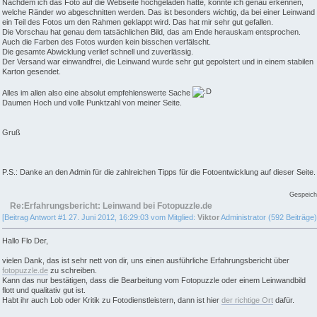
Nachdem ich das Foto auf die Webseite hochgeladen hatte, konnte ich genau erkennen,
welche Ränder wo abgeschnitten werden. Das ist besonders wichtig, da bei einer Leinwand
ein Teil des Fotos um den Rahmen geklappt wird. Das hat mir sehr gut gefallen.
Die Vorschau hat genau dem tatsächlichen Bild, das am Ende herauskam entsprochen.
Auch die Farben des Fotos wurden kein bisschen verfälscht.
Die gesamte Abwicklung verlief schnell und zuverlässig.
Der Versand war einwandfrei, die Leinwand wurde sehr gut gepolstert und in einem stabilen
Karton gesendet.
Alles im allen also eine absolut empfehlenswerte Sache
Daumen Hoch und volle Punktzahl von meiner Seite.
Gruß
P.S.: Danke an den Admin für die zahlreichen Tipps für die Fotoentwicklung auf dieser Seite.
Gespeich
Re:Erfahrungsbericht: Leinwand bei Fotopuzzle.de
[Beitrag Antwort #1 27. Juni 2012, 16:29:03 vom Mitglied:
Viktor
Administrator (592 Beiträge)
Hallo Flo Der,
vielen Dank, das ist sehr nett von dir, uns einen ausführliche Erfahrungsbericht über
fotopuzzle.de
zu schreiben.
Kann das nur bestätigen, dass die Bearbeitung vom Fotopuzzle oder einem Leinwandbild
flott und qualitativ gut ist.
Habt ihr auch Lob oder Kritik zu Fotodienstleistern, dann ist hier
der richtige Ort
dafür.