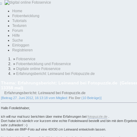
Home
Fotoentwicklung
Tutorials
Texturen
Forum
Hilfe
Suche
Einloggen
Registrieren
»
Fotoservice
»
Fotoentwicklung und Fotoservice
»
Digitale online Fotoservice
»
Erfahrungsbericht: Leinwand bei Fotopuzzle.de
Thema: Erfahrungsbericht: Leinwand bei Fotopuzzle.de (Gelese
13358 mal)
Erfahrungsbericht: Leinwand bei Fotopuzzle.de
[Beitrag 27. Juni 2012, 16:13:18 vom Mitglied:
Flo Der
(10 Beiträge)]
Hallo Fotoliebhaber,
ich will nur mal kurz berichten über meine Erfahrungen bei
fotopuzzle.de
.
Dort habe ich nämlich vor kurzem eine echte Fotoleinwand bestellt und bin mit dem Ergebni
sehr zufrieden! :-)
Ich habe ein 8MP-Foto auf eine 40X30 cm Leinwand entwickeln lassen.