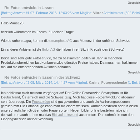
Gespeich
Re:Fotos entwickeln lassen
[Beitrag Antwort #1 07. Februar 2013, 12:03:25 vom Mitglied:
Viktor
Administrator (592 Beitr
Hallo Maus123,
herzlich willkommen im Forum. Zu deiner Frage:
Wie du schon sagst, kommt die
smartphoto AG
aus Muttenz in der schönen Schweiz.
Ein anderer Anbieter ist die
Ifolor AG
die haben ihren Sitz in Kreuzlingen (Schweiz).
Beide sind sehr gute Fotoservice, die zu bestimmten Zeiten im Jahr, in manchen
Produktionsbereichen fast konkurrenzlos günstige Preise haben. Da muss man halt immer
mal auf die entsprechenden Aktionen schauen.
Gespeich
Re:Fotos entwickeln lassen in der Schweiz
[Beitrag Antwort #2 08. März 2014, 14:44:27 vom Mitglied:
Karins_Fotogeschenke
(1 Beitr
Ich schliesse mich meinem Vorgänger an! Der Online Fotoservice Smartphoto ist für
Deutschland, Österreich und die Schweiz tätig. Mich hat diese Fotoentwicklung allgemein
sehr überzeugt. Die
Fotoabzüge
sind gut geworden und auch die Variierungsoptionen
gefallen mir! Die Fotoabzüge kann man mit einem weissen Rahmen bestellen oder in vielen
unterschiedlichen Größen oder Papiersorten. Neben Bilder online bestellen habe ich
desweiteren auch schon mal das
Bild auf Leinwand
ausprobiert. Das schmückt nun den
Eingangsbereich meiner Wohnung.
Gespeich