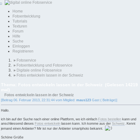
Home
Fotoentwicklung
Tutorials
Texturen
Forum
Hilfe
Suche
Einloggen
Registrieren
»
Fotoservice
»
Fotoentwicklung und Fotoservice
»
Digitale online Fotoservice
»
Fotos entwickeln lassen in der Schweiz
Thema: Fotos entwickeln lassen in der Schweiz (Gelesen 14219
mal)
Fotos entwickeln lassen in der Schweiz
[Beitrag 06. Februar 2013, 22:31:44 vom Mitglied:
maus123
Gast ( Beiträge)]
Hallo.
ich bin auf der Suche nach einer online Plattform, wo ich einfach
Fotos bestellen
kann und
anschliessend dieses
Fotos entwickeln
lassen kann. Ich komme aus der
Schweiz
. Kennt
jemand einen Anbieter? Mir ist nur der Anbieter smartphoto bekannt.
Schöne Grüße