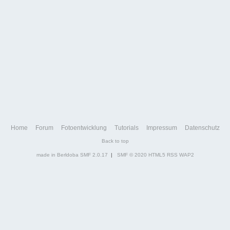
Home
Forum
Fotoentwicklung
Tutorials
Impressum
Datenschutz
Back to top
made in Berldoba
SMF 2.0.17
|
SMF © 2020
HTML5
RSS
WAP2