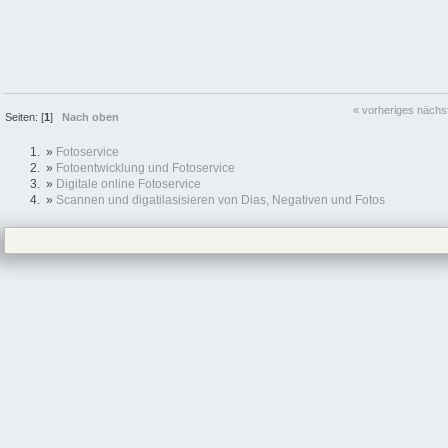
« vorheriges
nächs
Seiten: [
1
]
Nach oben
»
Fotoservice
»
Fotoentwicklung und Fotoservice
»
Digitale online Fotoservice
»
Scannen und digatilasisieren von Dias, Negativen und Fotos