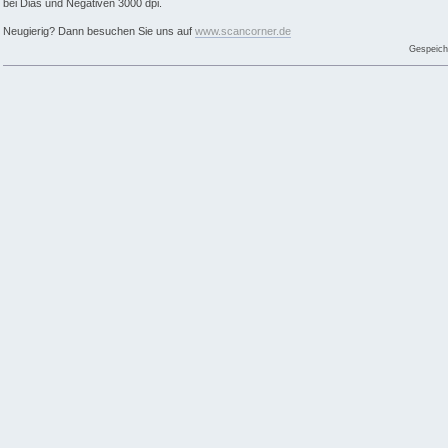
bei Dias und Negativen 3000 dpi.
Neugierig? Dann besuchen Sie uns auf
www.scancorner.de
Gespeich