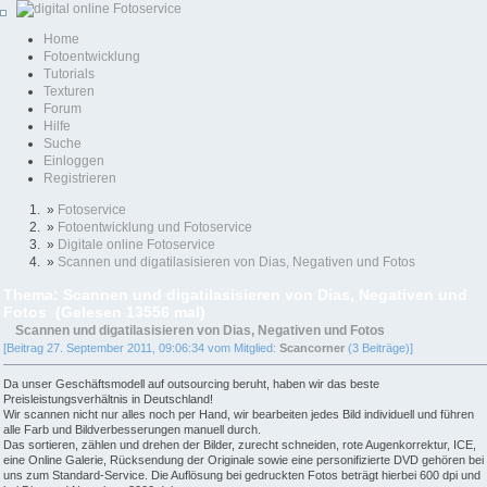
Home
Fotoentwicklung
Tutorials
Texturen
Forum
Hilfe
Suche
Einloggen
Registrieren
»
Fotoservice
»
Fotoentwicklung und Fotoservice
»
Digitale online Fotoservice
»
Scannen und digatilasisieren von Dias, Negativen und Fotos
Thema: Scannen und digatilasisieren von Dias, Negativen und
Fotos (Gelesen 13556 mal)
Scannen und digatilasisieren von Dias, Negativen und Fotos
[Beitrag 27. September 2011, 09:06:34 vom Mitglied:
Scancorner
(3 Beiträge)]
Da unser Geschäftsmodell auf outsourcing beruht, haben wir das beste
Preisleistungsverhältnis in Deutschland!
Wir scannen nicht nur alles noch per Hand, wir bearbeiten jedes Bild individuell und führen
alle Farb und Bildverbesserungen manuell durch.
Das sortieren, zählen und drehen der Bilder, zurecht schneiden, rote Augenkorrektur, ICE,
eine Online Galerie, Rücksendung der Originale sowie eine personifizierte DVD gehören bei
uns zum Standard-Service. Die Auflösung bei gedruckten Fotos beträgt hierbei 600 dpi und