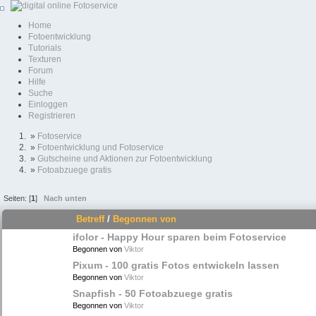
Home
Fotoentwicklung
Tutorials
Texturen
Forum
Hilfe
Suche
Einloggen
Registrieren
»
Fotoservice
»
Fotoentwicklung und Fotoservice
»
Gutscheine und Aktionen zur Fotoentwicklung
»
Fotoabzuege gratis
Seiten: [
1
]
Nach unten
Betreff
/
Begonnen von
ifolor - Happy Hour sparen beim Fotoservice
Begonnen von
Viktor
Pixum - 100 gratis Fotos entwickeln lassen
Begonnen von
Viktor
Snapfish - 50 Fotoabzuege gratis
Begonnen von
Viktor