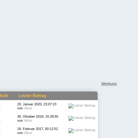
Werbung
frufe
Letzter Beitrag
20. Januar 2020, 23:07:23
von
Viktor
e
30. Oktober 2018, 15:28:55
von
Viktor
e
18. Februar 2017, 00:12:52
von
Viktor
e