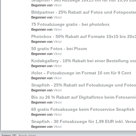
Snapfish - 365 Abzuege 10x15 cm für nur 19,99 Eu
Begonnen von
Viktor
Bildpartner - 25% Rabatt auf Fotos und Fotoposte
Begonnen von
Viktor
75 Fotoabzuege gratis - bei photobox
Begonnen von
Viktor
Photobox - 50% Rabatt auf Formate 10x15 bis 20x
Begonnen von
Viktor
50 gratis Fotos - bei Pixum
Begonnen von
Viktor
Kodakgallery - 10% Rabatt bei einer Bestellung vo
Begonnen von
Viktor
ifolor – Fotoabzuege im Format 10 cm für 9 Cent
Begonnen von
Viktor
Snapfish - 25% Rabatt auf Fotoabzuege und Foto
Begonnen von
Viktor
Bis zu 26 % Rabatt auf Digitalfotos beim Fotoservi
Begonnen von
Viktor
60 gratis Fotoabzuege beim Fotoservice Snapfish
Begonnen von
Viktor
Snapfish - 30 Fotoabzuege für 1,99 EUR inkl. Vers
Begonnen von
Viktor
Seiten: [
1
]
Nach oben