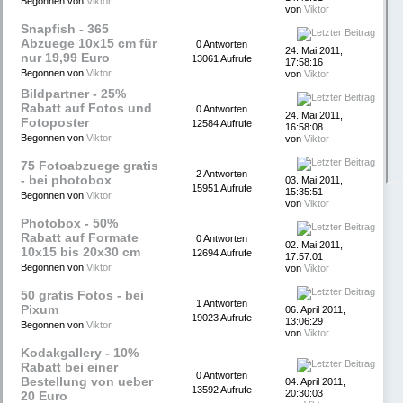
Begonnen von
Viktor
von
Viktor
Snapfish - 365
Abzuege 10x15 cm für
0 Antworten
24. Mai 2011,
nur 19,99 Euro
13061 Aufrufe
17:58:16
Begonnen von
Viktor
von
Viktor
Bildpartner - 25%
Rabatt auf Fotos und
0 Antworten
24. Mai 2011,
Fotoposter
12584 Aufrufe
16:58:08
Begonnen von
Viktor
von
Viktor
75 Fotoabzuege gratis
2 Antworten
- bei photobox
03. Mai 2011,
15951 Aufrufe
15:35:51
Begonnen von
Viktor
von
Viktor
Photobox - 50%
Rabatt auf Formate
0 Antworten
02. Mai 2011,
10x15 bis 20x30 cm
12694 Aufrufe
17:57:01
Begonnen von
Viktor
von
Viktor
50 gratis Fotos - bei
1 Antworten
Pixum
06. April 2011,
19023 Aufrufe
13:06:29
Begonnen von
Viktor
von
Viktor
Kodakgallery - 10%
Rabatt bei einer
0 Antworten
Bestellung von ueber
04. April 2011,
13592 Aufrufe
20:30:03
20 Euro