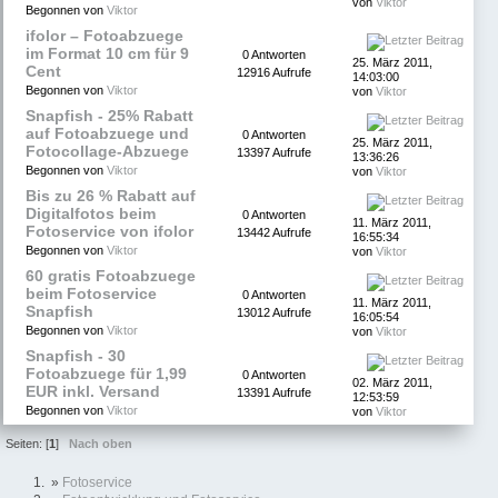
von
Viktor
Begonnen von
Viktor
ifolor – Fotoabzuege
im Format 10 cm für 9
0 Antworten
25. März 2011,
Cent
12916 Aufrufe
14:03:00
Begonnen von
Viktor
von
Viktor
Snapfish - 25% Rabatt
auf Fotoabzuege und
0 Antworten
25. März 2011,
Fotocollage-Abzuege
13397 Aufrufe
13:36:26
Begonnen von
Viktor
von
Viktor
Bis zu 26 % Rabatt auf
Digitalfotos beim
0 Antworten
11. März 2011,
Fotoservice von ifolor
13442 Aufrufe
16:55:34
Begonnen von
Viktor
von
Viktor
60 gratis Fotoabzuege
beim Fotoservice
0 Antworten
11. März 2011,
Snapfish
13012 Aufrufe
16:05:54
Begonnen von
Viktor
von
Viktor
Snapfish - 30
Fotoabzuege für 1,99
0 Antworten
02. März 2011,
EUR inkl. Versand
13391 Aufrufe
12:53:59
Begonnen von
Viktor
von
Viktor
Seiten: [
1
]
Nach oben
»
Fotoservice