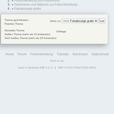
»
Fotoentwicklung und Fotoservice
»
Gutscheine und Aktionen zur Fotoentwicklung
»
Fotoabzuege gratis
Thema geschlossen
Gehe zu:
Fixiertes Thema
Normales Thema
Umfrage
Heißes Thema (mehr als 15 Antworten)
Sehr heißes Thema (mehr als 25 Antworten)
Home
Forum
Fotoentwicklung
Tutorials
Impressum
Datenschutz
Back to top
made in Berldoba
SMF 2.0.17
|
SMF © 2020
HTML5
RSS
WAP2