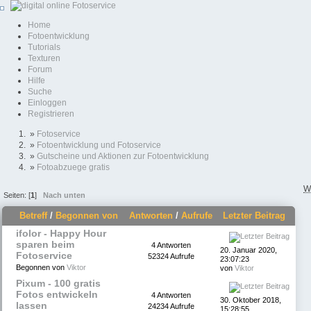
Home
Fotoentwicklung
Tutorials
Texturen
Forum
Hilfe
Suche
Einloggen
Registrieren
»
Fotoservice
»
Fotoentwicklung und Fotoservice
»
Gutscheine und Aktionen zur Fotoentwicklung
»
Fotoabzuege gratis
W
Seiten: [
1
]
Nach unten
Betreff
/
Begonnen von
Antworten
/
Aufrufe
Letzter Beitrag
ifolor - Happy Hour
sparen beim
4 Antworten
20. Januar 2020,
Fotoservice
52324 Aufrufe
23:07:23
Begonnen von
Viktor
von
Viktor
Pixum - 100 gratis
Fotos entwickeln
4 Antworten
30. Oktober 2018,
lassen
24234 Aufrufe
15:28:55