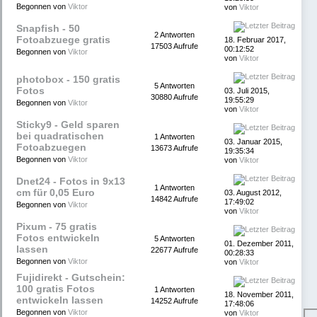
Begonnen von
Viktor
von
Viktor
Snapfish - 50
2 Antworten
Fotoabzuege gratis
18. Februar 2017,
17503 Aufrufe
00:12:52
Begonnen von
Viktor
von
Viktor
photobox - 150 gratis
5 Antworten
Fotos
03. Juli 2015,
30880 Aufrufe
19:55:29
Begonnen von
Viktor
von
Viktor
Sticky9 - Geld sparen
bei quadratischen
1 Antworten
03. Januar 2015,
Fotoabzuegen
13673 Aufrufe
19:35:34
Begonnen von
Viktor
von
Viktor
Dnet24 - Fotos in 9x13
1 Antworten
cm für 0,05 Euro
03. August 2012,
14842 Aufrufe
17:49:02
Begonnen von
Viktor
von
Viktor
Pixum - 75 gratis
Fotos entwickeln
5 Antworten
01. Dezember 2011,
lassen
22677 Aufrufe
00:28:33
Begonnen von
Viktor
von
Viktor
Fujidirekt - Gutschein:
100 gratis Fotos
1 Antworten
18. November 2011,
entwickeln lassen
14252 Aufrufe
17:48:06
Begonnen von
Viktor
von
Viktor