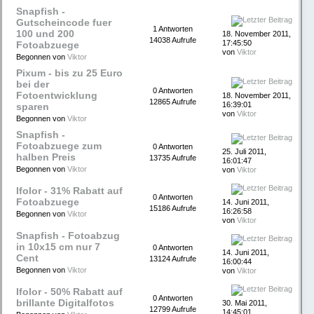
Snapfish -
Gutscheincode fuer
1 Antworten
100 und 200
18. November 2011,
14038 Aufrufe
17:45:50
Fotoabzuege
von
Viktor
Begonnen von
Viktor
Pixum - bis zu 25 Euro
bei der
0 Antworten
Fotoentwicklung
18. November 2011,
12865 Aufrufe
16:39:01
sparen
von
Viktor
Begonnen von
Viktor
Snapfish -
Fotoabzuege zum
0 Antworten
25. Juli 2011,
halben Preis
13735 Aufrufe
16:01:47
Begonnen von
Viktor
von
Viktor
Ifolor - 31% Rabatt auf
0 Antworten
Fotoabzuege
14. Juni 2011,
15186 Aufrufe
16:26:58
Begonnen von
Viktor
von
Viktor
Snapfish - Fotoabzug
in 10x15 cm nur 7
0 Antworten
14. Juni 2011,
Cent
13124 Aufrufe
16:00:44
Begonnen von
Viktor
von
Viktor
Ifolor - 50% Rabatt auf
0 Antworten
brillante Digitalfotos
30. Mai 2011,
12799 Aufrufe
14:45:01