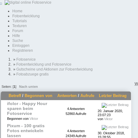
Home
Fotoentwicklung
Tutorials
Texturen
Forum
Hilfe
Suche
Einloggen
Registrieren
»
Fotoservice
»
Fotoentwicklung und Fotoservice
»
Gutscheine und Aktionen zur Fotoentwicklung
»
Fotoabzuege gratis
W
Seiten: [
1
]
Nach unten
Betreff
/
Begonnen von
Antworten
/
Aufrufe
Letzter Beitrag
ifolor - Happy Hour
sparen beim
4 Antworten
20. Januar 2020,
Fotoservice
52860 Aufrufe
23:07:23
Begonnen von
Viktor
von
Viktor
Pixum - 100 gratis
Fotos entwickeln
4 Antworten
30. Oktober 2018,
lassen
24349 Aufrufe
15:28:55