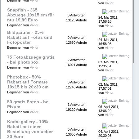
Begonnen von
Viktor
von
Viktor
Snapfish - 365
Abzuege 10x15 cm für
0 Antworten
24. Mai 2011,
nur 19,99 Euro
13123 Aufrufe
17:58:16
Begonnen von
Viktor
von
Viktor
Bildpartner - 25%
Rabatt auf Fotos und
0 Antworten
24. Mai 2011,
Fotoposter
12630 Aufrufe
16:58:08
Begonnen von
Viktor
von
Viktor
75 Fotoabzuege gratis
2 Antworten
- bei photobox
03. Mai 2011,
16021 Aufrufe
15:35:51
Begonnen von
Viktor
von
Viktor
Photobox - 50%
Rabatt auf Formate
0 Antworten
02. Mai 2011,
10x15 bis 20x30 cm
12748 Aufrufe
17:57:01
Begonnen von
Viktor
von
Viktor
50 gratis Fotos - bei
1 Antworten
Pixum
06. April 2011,
19120 Aufrufe
13:06:29
Begonnen von
Viktor
von
Viktor
Kodakgallery - 10%
Rabatt bei einer
0 Antworten
Bestellung von ueber
04. April 2011,
13656 Aufrufe
20:30:03
20 Euro