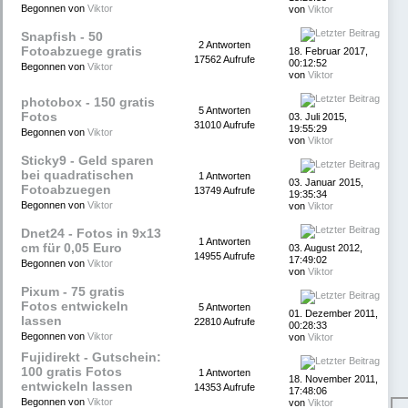
Begonnen von
Viktor
von
Viktor
Snapfish - 50
2 Antworten
Fotoabzuege gratis
18. Februar 2017,
17562 Aufrufe
00:12:52
Begonnen von
Viktor
von
Viktor
photobox - 150 gratis
5 Antworten
Fotos
03. Juli 2015,
31010 Aufrufe
19:55:29
Begonnen von
Viktor
von
Viktor
Sticky9 - Geld sparen
bei quadratischen
1 Antworten
03. Januar 2015,
Fotoabzuegen
13749 Aufrufe
19:35:34
Begonnen von
Viktor
von
Viktor
Dnet24 - Fotos in 9x13
1 Antworten
cm für 0,05 Euro
03. August 2012,
14955 Aufrufe
17:49:02
Begonnen von
Viktor
von
Viktor
Pixum - 75 gratis
Fotos entwickeln
5 Antworten
01. Dezember 2011,
lassen
22810 Aufrufe
00:28:33
Begonnen von
Viktor
von
Viktor
Fujidirekt - Gutschein:
100 gratis Fotos
1 Antworten
18. November 2011,
entwickeln lassen
14353 Aufrufe
17:48:06
Begonnen von
Viktor
von
Viktor