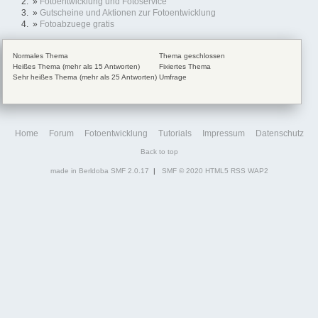
»
Fotoentwicklung und Fotoservice
»
Gutscheine und Aktionen zur Fotoentwicklung
»
Fotoabzuege gratis
Normales Thema
Thema geschlossen
Heißes Thema (mehr als 15 Antworten)
Fixiertes Thema
Sehr heißes Thema (mehr als 25 Antworten)
Umfrage
Home
Forum
Fotoentwicklung
Tutorials
Impressum
Datenschutz
Back to top
made in Berldoba
SMF 2.0.17
|
SMF © 2020
HTML5
RSS
WAP2