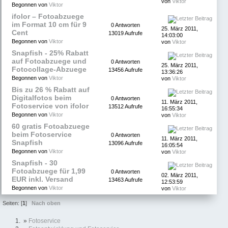
von
Viktor
Begonnen von
Viktor
ifolor – Fotoabzuege
im Format 10 cm für 9
0 Antworten
25. März 2011,
Cent
13019 Aufrufe
14:03:00
Begonnen von
Viktor
von
Viktor
Snapfish - 25% Rabatt
auf Fotoabzuege und
0 Antworten
25. März 2011,
Fotocollage-Abzuege
13456 Aufrufe
13:36:26
Begonnen von
Viktor
von
Viktor
Bis zu 26 % Rabatt auf
Digitalfotos beim
0 Antworten
11. März 2011,
Fotoservice von ifolor
13512 Aufrufe
16:55:34
Begonnen von
Viktor
von
Viktor
60 gratis Fotoabzuege
beim Fotoservice
0 Antworten
11. März 2011,
Snapfish
13096 Aufrufe
16:05:54
Begonnen von
Viktor
von
Viktor
Snapfish - 30
Fotoabzuege für 1,99
0 Antworten
02. März 2011,
EUR inkl. Versand
13463 Aufrufe
12:53:59
Begonnen von
Viktor
von
Viktor
Seiten: [
1
]
Nach oben
»
Fotoservice