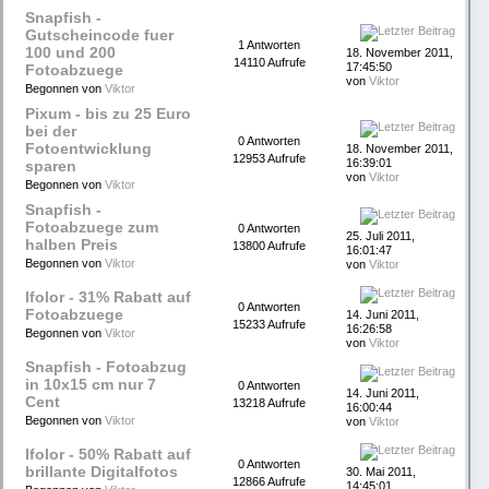
Snapfish -
Gutscheincode fuer
1 Antworten
100 und 200
18. November 2011,
14110 Aufrufe
17:45:50
Fotoabzuege
von
Viktor
Begonnen von
Viktor
Pixum - bis zu 25 Euro
bei der
0 Antworten
Fotoentwicklung
18. November 2011,
12953 Aufrufe
16:39:01
sparen
von
Viktor
Begonnen von
Viktor
Snapfish -
Fotoabzuege zum
0 Antworten
25. Juli 2011,
halben Preis
13800 Aufrufe
16:01:47
Begonnen von
Viktor
von
Viktor
Ifolor - 31% Rabatt auf
0 Antworten
Fotoabzuege
14. Juni 2011,
15233 Aufrufe
16:26:58
Begonnen von
Viktor
von
Viktor
Snapfish - Fotoabzug
in 10x15 cm nur 7
0 Antworten
14. Juni 2011,
Cent
13218 Aufrufe
16:00:44
Begonnen von
Viktor
von
Viktor
Ifolor - 50% Rabatt auf
0 Antworten
brillante Digitalfotos
30. Mai 2011,
12866 Aufrufe
14:45:01