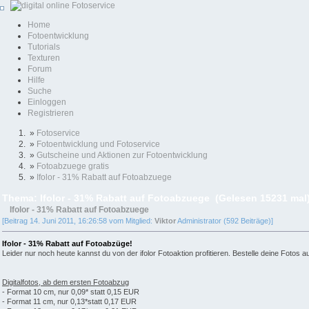
Home
Fotoentwicklung
Tutorials
Texturen
Forum
Hilfe
Suche
Einloggen
Registrieren
»
Fotoservice
»
Fotoentwicklung und Fotoservice
»
Gutscheine und Aktionen zur Fotoentwicklung
»
Fotoabzuege gratis
»
Ifolor - 31% Rabatt auf Fotoabzuege
Thema: Ifolor - 31% Rabatt auf Fotoabzuege (Gelesen 15231 mal
Ifolor - 31% Rabatt auf Fotoabzuege
[Beitrag 14. Juni 2011, 16:26:58 vom Mitglied:
Viktor
Administrator (592 Beiträge)]
Ifolor - 31% Rabatt auf Fotoabzüge!
Leider nur noch heute kannst du von der ifolor Fotoaktion profitieren. Bestelle deine Fotos
Digitalfotos, ab dem ersten Fotoabzug
- Format 10 cm, nur 0,09* statt 0,15 EUR
- Format 11 cm, nur 0,13*statt 0,17 EUR