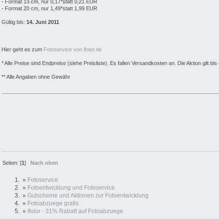
- Format 13 cm, nur 0,17*statt 0,21 EUR
- Format 20 cm, nur 1,49*statt 1,99 EUR
Gültig bis:
14. Juni 2011
Hier geht es zum
Fotoservice von ifolor.de
* Alle Preise sind Endpreise (siehe Preisliste). Es fallen Versandkosten an. Die Aktion gilt b
** Alle Angaben ohne Gewähr
Seiten: [
1
]
Nach oben
»
Fotoservice
»
Fotoentwicklung und Fotoservice
»
Gutscheine und Aktionen zur Fotoentwicklung
»
Fotoabzuege gratis
»
Ifolor - 31% Rabatt auf Fotoabzuege