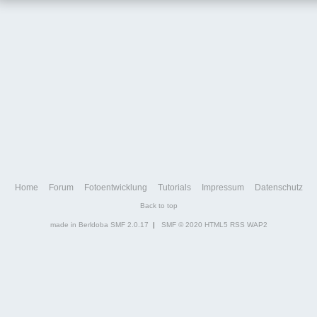
Home
Forum
Fotoentwicklung
Tutorials
Impressum
Datenschutz
Back to top
made in Berldoba
SMF 2.0.17
|
SMF © 2020
HTML5
RSS
WAP2