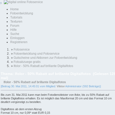
Home
Fotoentwicklung
Tutorials
Texturen
Forum
Hilfe
Suche
Einloggen
Registrieren
»
Fotoservice
»
Fotoentwicklung und Fotoservice
»
Gutscheine und Aktionen zur Fotoentwicklung
»
Fotoabzuege gratis
»
Ifolor - 50% Rabatt auf brillante Digitalfotos
Thema: Ifolor - 50% Rabatt auf brillante Digitalfotos (Gelesen 12
mal)
Ifolor - 50% Rabatt auf brillante Digitalfotos
[Beitrag 30. Mai 2011, 14:45:01 vom Mitglied:
Viktor
Administrator (592 Beiträge)]
Bis zum 31. Mai 2011 kann man beim Fotodienstleister von ifolor, bis zu 50% Rabatt auf
brillante Digitalfotos erhalten. Es ist möglich das Maxiformat 20 cm und das Format 10 cm
deutlich vergünstigt zu bestellen.
Digitalfotos ab dem ersten Abzug
Format 10 cm, nur 0,09* statt EUR 0,15