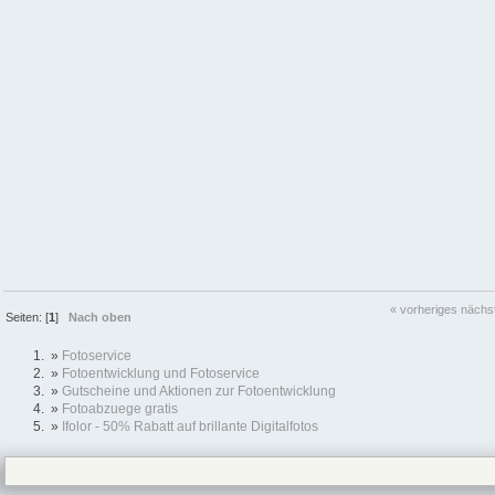
« vorheriges
nächs
Seiten: [
1
]
Nach oben
»
Fotoservice
»
Fotoentwicklung und Fotoservice
»
Gutscheine und Aktionen zur Fotoentwicklung
»
Fotoabzuege gratis
»
Ifolor - 50% Rabatt auf brillante Digitalfotos