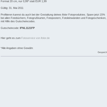
Format 20 cm, nur 0,99* statt EUR 1,99
Gültig: 31. Mai 2011
Profitieren kannst du auch bei der Gestaltung deines ifolor Fotoproduktes. Spare jetzt 15%
bei allen Fotobüchern, Fotogrußkarten, Fotopostern, Fotoleinwänden und Fotogeschenken,
mit Hilfe des Gutscheincodes.
Gutscheincode:
IFNL1121FP
Hier geht es zum
Fotoservice von ifolor.de
*Alle Angaben ohne Gewähr.
Gespeich