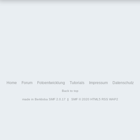
Home
Forum
Fotoentwicklung
Tutorials
Impressum
Datenschutz
Back to top
made in Berldoba
SMF 2.0.17
|
SMF © 2020
HTML5
RSS
WAP2