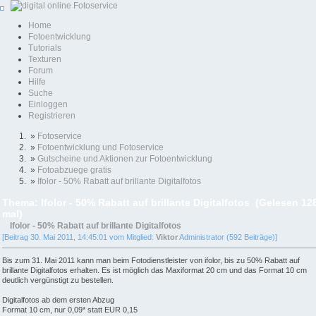
Home
Fotoentwicklung
Tutorials
Texturen
Forum
Hilfe
Suche
Einloggen
Registrieren
»
Fotoservice
»
Fotoentwicklung und Fotoservice
»
Gutscheine und Aktionen zur Fotoentwicklung
»
Fotoabzuege gratis
»
Ifolor - 50% Rabatt auf brillante Digitalfotos
Thema: Ifolor - 50% Rabatt auf brillante Digitalfotos (Gelesen 12
mal)
Ifolor - 50% Rabatt auf brillante Digitalfotos
[Beitrag 30. Mai 2011, 14:45:01 vom Mitglied:
Viktor
Administrator (592 Beiträge)]
Bis zum 31. Mai 2011 kann man beim Fotodienstleister von ifolor, bis zu 50% Rabatt auf
brillante Digitalfotos erhalten. Es ist möglich das Maxiformat 20 cm und das Format 10 cm
deutlich vergünstigt zu bestellen.
Digitalfotos ab dem ersten Abzug
Format 10 cm, nur 0,09* statt EUR 0,15