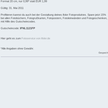
Format 20 cm, nur 0,99* statt EUR 1,99
Gültig: 31. Mai 2011
Profitieren kannst du auch bei der Gestaltung deines ifolor Fotoproduktes. Spare jetzt 15%
bei allen Fotobüchern, Fotogrußkarten, Fotopostern, Fotoleinwänden und Fotogeschenken,
mit Hilfe des Gutscheincodes.
Gutscheincode:
IFNL1121FP
Hier geht es zum
Fotoservice von ifolor.de
*Alle Angaben ohne Gewähr.
Gespeich