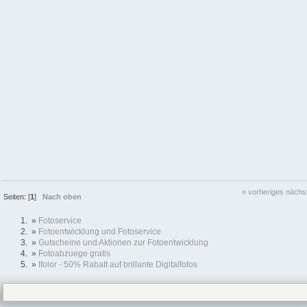
« vorheriges
nächs
Seiten: [
1
]
Nach oben
»
Fotoservice
»
Fotoentwicklung und Fotoservice
»
Gutscheine und Aktionen zur Fotoentwicklung
»
Fotoabzuege gratis
»
Ifolor - 50% Rabatt auf brillante Digitalfotos