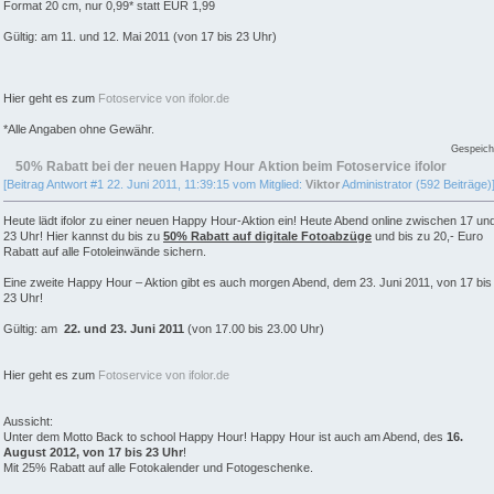
Format 20 cm, nur 0,99* statt EUR 1,99
Gültig: am 11. und 12. Mai 2011 (von 17 bis 23 Uhr)
Hier geht es zum
Fotoservice von ifolor.de
*Alle Angaben ohne Gewähr.
Gespeich
50% Rabatt bei der neuen Happy Hour Aktion beim Fotoservice ifolor
[Beitrag Antwort #1 22. Juni 2011, 11:39:15 vom Mitglied:
Viktor
Administrator (592 Beiträge)
Heute lädt ifolor zu einer neuen Happy Hour-Aktion ein! Heute Abend online zwischen 17 un
23 Uhr! Hier kannst du bis zu
50% Rabatt auf digitale Fotoabzüge
und bis zu 20,- Euro
Rabatt auf alle Fotoleinwände sichern.
Eine zweite Happy Hour – Aktion gibt es auch morgen Abend, dem 23. Juni 2011, von 17 bis
23 Uhr!
Gültig: am
22. und 23. Juni 2011
(von 17.00 bis 23.00 Uhr)
Hier geht es zum
Fotoservice von ifolor.de
Aussicht:
Unter dem Motto Back to school Happy Hour! Happy Hour ist auch am Abend, des
16.
August 2012, von 17 bis 23 Uhr
!
Mit 25% Rabatt auf alle Fotokalender und Fotogeschenke.