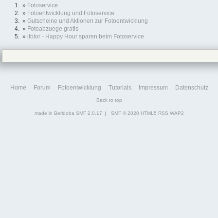
»
Fotoservice
»
Fotoentwicklung und Fotoservice
»
Gutscheine und Aktionen zur Fotoentwicklung
»
Fotoabzuege gratis
»
ifolor - Happy Hour sparen beim Fotoservice
Home
Forum
Fotoentwicklung
Tutorials
Impressum
Datenschutz
Back to top
made in Berldoba
SMF 2.0.17
|
SMF © 2020
HTML5
RSS
WAP2