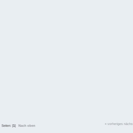
« vorheriges
nächs
Seiten: [
1
]
Nach oben