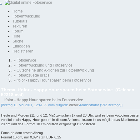
Home
Fotoentwicklung
Tutorials
Texturen
Forum
Hilfe
Suche
Einloggen
Registrieren
»
Fotoservice
»
Fotoentwicklung und Fotoservice
»
Gutscheine und Aktionen zur Fotoentwicklung
»
Fotoabzuege gratis
»
ifolor - Happy Hour sparen beim Fotoservice
Thema: ifolor - Happy Hour sparen beim Fotoservice (Gelesen
52318 mal)
ifolor - Happy Hour sparen beim Fotoservice
[Beitrag 11. Mai 2011, 12:41:25 vom Mitglied:
Viktor
Administrator (592 Beiträge)]
Heute und Morgen (11. und 12. Mai) zwischen 17 und 23 Uhr, wird es beim Fotodienstleister
von ifolor, ein Happy Hour geben! In diesem Aktionszeitraum ist es möglich das Maxiformat
20 cm und das Format 10 cm deutlich vergünstigt zu bestellen.
Fotos ab dem ersten Abzug
Format 10 cm, nur 0,09* statt EUR 0,15