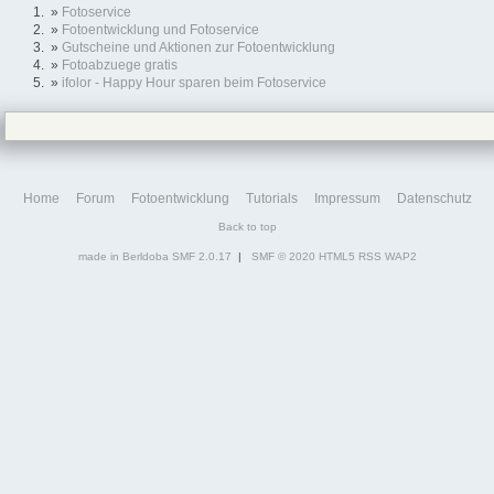
»
Fotoservice
»
Fotoentwicklung und Fotoservice
»
Gutscheine und Aktionen zur Fotoentwicklung
»
Fotoabzuege gratis
»
ifolor - Happy Hour sparen beim Fotoservice
Home
Forum
Fotoentwicklung
Tutorials
Impressum
Datenschutz
Back to top
made in Berldoba
SMF 2.0.17
|
SMF © 2020
HTML5
RSS
WAP2