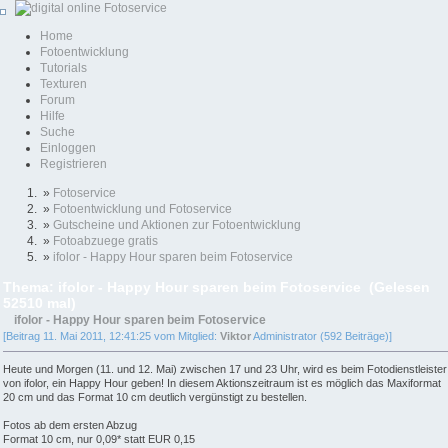
Home
Fotoentwicklung
Tutorials
Texturen
Forum
Hilfe
Suche
Einloggen
Registrieren
»
Fotoservice
»
Fotoentwicklung und Fotoservice
»
Gutscheine und Aktionen zur Fotoentwicklung
»
Fotoabzuege gratis
»
ifolor - Happy Hour sparen beim Fotoservice
Thema: ifolor - Happy Hour sparen beim Fotoservice (Gelesen
52510 mal)
ifolor - Happy Hour sparen beim Fotoservice
[Beitrag 11. Mai 2011, 12:41:25 vom Mitglied:
Viktor
Administrator (592 Beiträge)]
Heute und Morgen (11. und 12. Mai) zwischen 17 und 23 Uhr, wird es beim Fotodienstleister
von ifolor, ein Happy Hour geben! In diesem Aktionszeitraum ist es möglich das Maxiformat
20 cm und das Format 10 cm deutlich vergünstigt zu bestellen.
Fotos ab dem ersten Abzug
Format 10 cm, nur 0,09* statt EUR 0,15