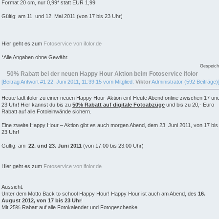
Format 20 cm, nur 0,99* statt EUR 1,99
Gültig: am 11. und 12. Mai 2011 (von 17 bis 23 Uhr)
Hier geht es zum
Fotoservice von ifolor.de
*Alle Angaben ohne Gewähr.
Gespeich
50% Rabatt bei der neuen Happy Hour Aktion beim Fotoservice ifolor
[Beitrag Antwort #1 22. Juni 2011, 11:39:15 vom Mitglied:
Viktor
Administrator (592 Beiträge)
Heute lädt ifolor zu einer neuen Happy Hour-Aktion ein! Heute Abend online zwischen 17 un
23 Uhr! Hier kannst du bis zu
50% Rabatt auf digitale Fotoabzüge
und bis zu 20,- Euro
Rabatt auf alle Fotoleinwände sichern.
Eine zweite Happy Hour – Aktion gibt es auch morgen Abend, dem 23. Juni 2011, von 17 bis
23 Uhr!
Gültig: am
22. und 23. Juni 2011
(von 17.00 bis 23.00 Uhr)
Hier geht es zum
Fotoservice von ifolor.de
Aussicht:
Unter dem Motto Back to school Happy Hour! Happy Hour ist auch am Abend, des
16.
August 2012, von 17 bis 23 Uhr
!
Mit 25% Rabatt auf alle Fotokalender und Fotogeschenke.