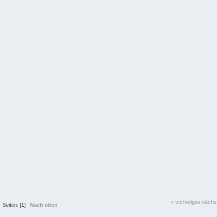
« vorheriges
nächs
Seiten: [
1
]
Nach oben