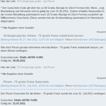
Hier der Link:
75 Fotoabzüge gratis - bei Pixum
* Der Gutschein-Code gilt über bis zu 50 Gratis-Abzüge im 10cm Format (inkl. Mwst., zzgl.
Bearbeitung und Versand) und ist gültig bis zum 31.05.2011. Zudem erhalten Neukunden in
der ersten Bestellung automatisch noch 25 Gratis-Abzüge im 10cm Format zusätzlich als
Willkommens-Geschenk (Diese werden bei der Erstbestellung automatisch im Warenkorb
abgezogen).
** Alle Angaben ohne Gewähr
Gespeich
Verlängerung der Aktion - 75 gratis Fotos entwickeln lassen
[Beitrag Antwort #1 27. Mai 2011, 12:07:30 vom Mitglied:
Viktor
Administrator (592 Beiträge)]
Wie mich Pixum gerade informierte wird die Aktion - 75 gratis Fotos entwickeln lassen, um
einen Monat verlängert.
Gutscheincode:
24a9c-d6765-7e381
Gültig bis:
30.06.2011
Hier der Link:
75 Fotoabzüge gratis - bei Pixum
* Alle Angaben ohne Gewähr
Gespeich
Pixum - 75 gratis Fotos Gutschein
[Beitrag Antwort #2 01. Juli 2011, 10:52:42 vom Mitglied:
Viktor
Administrator (592 Beiträge)]
Der Pixum Gutschein für die Aktion - 75 gratis Fotos wurde bis zum 31. Juli 2011 verlängert.
Gutschein:
24a9c-d6765-7e381
Gültig bis:
31.07.2011