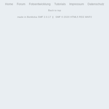
Home
Forum
Fotoentwicklung
Tutorials
Impressum
Datenschutz
Back to top
made in Berldoba
SMF 2.0.17
|
SMF © 2020
HTML5
RSS
WAP2