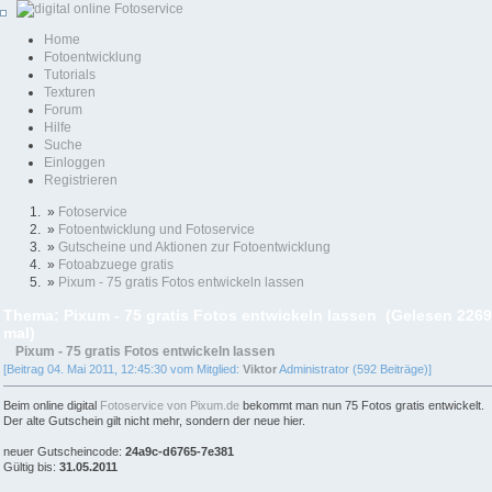
Home
Fotoentwicklung
Tutorials
Texturen
Forum
Hilfe
Suche
Einloggen
Registrieren
»
Fotoservice
»
Fotoentwicklung und Fotoservice
»
Gutscheine und Aktionen zur Fotoentwicklung
»
Fotoabzuege gratis
»
Pixum - 75 gratis Fotos entwickeln lassen
Thema: Pixum - 75 gratis Fotos entwickeln lassen (Gelesen 226
mal)
Pixum - 75 gratis Fotos entwickeln lassen
[Beitrag 04. Mai 2011, 12:45:30 vom Mitglied:
Viktor
Administrator (592 Beiträge)]
Beim online digital
Fotoservice von Pixum.de
bekommt man nun 75 Fotos gratis entwickelt.
Der alte Gutschein gilt nicht mehr, sondern der neue hier.
neuer Gutscheincode:
24a9c-d6765-7e381
Gültig bis:
31.05.2011