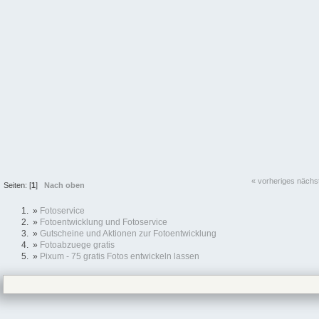
« vorheriges
nächs
Seiten: [
1
]
Nach oben
»
Fotoservice
»
Fotoentwicklung und Fotoservice
»
Gutscheine und Aktionen zur Fotoentwicklung
»
Fotoabzuege gratis
»
Pixum - 75 gratis Fotos entwickeln lassen