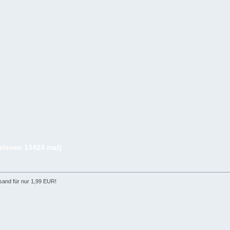
elesen 13424 mal)
rsand für nur 1,99 EUR!