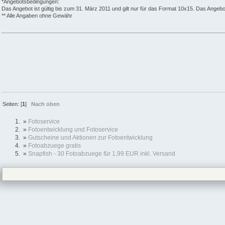
*Angebotsbedingungen:
Das Angebot ist gültig bis zum 31. März 2011 und gilt nur für das Format 10x15. Das Angebot
** Alle Angaben ohne Gewähr
Seiten: [
1
]
Nach oben
»
Fotoservice
»
Fotoentwicklung und Fotoservice
»
Gutscheine und Aktionen zur Fotoentwicklung
»
Fotoabzuege gratis
»
Snapfish - 30 Fotoabzuege für 1,99 EUR inkl. Versand