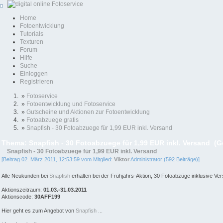
Home
Fotoentwicklung
Tutorials
Texturen
Forum
Hilfe
Suche
Einloggen
Registrieren
»
Fotoservice
»
Fotoentwicklung und Fotoservice
»
Gutscheine und Aktionen zur Fotoentwicklung
»
Fotoabzuege gratis
»
Snapfish - 30 Fotoabzuege für 1,99 EUR inkl. Versand
Thema: Snapfish - 30 Fotoabzuege für 1,99 EUR inkl. Versand (G
Snapfish - 30 Fotoabzuege für 1,99 EUR inkl. Versand
[Beitrag 02. März 2011, 12:53:59 vom Mitglied:
Viktor
Administrator (592 Beiträge)]
Alle Neukunden bei
Snapfish
erhalten bei der Frühjahrs-Aktion, 30 Fotoabzüge inklusive Ve
Aktionszeitraum:
01.03.-31.03.2011
Aktionscode:
30AFF199
Hier geht es zum Angebot von
Snapfish ...