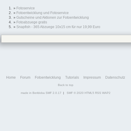
»
Fotoservice
»
Fotoentwicklung und Fotoservice
»
Gutscheine und Aktionen zur Fotoentwicklung
»
Fotoabzuege gratis
»
Snapfish - 365 Abzuege 10x15 cm für nur 19,99 Euro
Home
Forum
Fotoentwicklung
Tutorials
Impressum
Datenschutz
Back to top
made in Berldoba
SMF 2.0.17
|
SMF © 2020
HTML5
RSS
WAP2