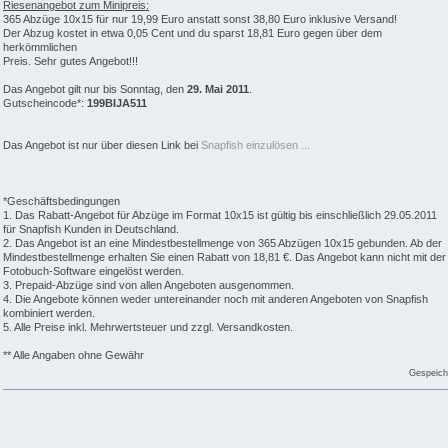
Riesenangebot zum Minipreis:
365 Abzüge 10x15 für nur 19,99 Euro anstatt sonst 38,80 Euro inklusive Versand!
Der Abzug kostet in etwa 0,05 Cent und du sparst 18,81 Euro gegen über dem
herkömmlichen
Preis. Sehr gutes Angebot!!!
Das Angebot gilt nur bis Sonntag, den
29. Mai 2011
.
Gutscheincode*:
199BIJA511
Das Angebot ist nur über diesen Link bei
Snapfish einzulösen ...
*Geschäftsbedingungen
1. Das Rabatt-Angebot für Abzüge im Format 10x15 ist gültig bis einschließlich 29.05.2011
für Snapfish Kunden in Deutschland.
2. Das Angebot ist an eine Mindestbestellmenge von 365 Abzügen 10x15 gebunden. Ab der
Mindestbestellmenge erhalten Sie einen Rabatt von 18,81 €. Das Angebot kann nicht mit der
Fotobuch-Software eingelöst werden.
3. Prepaid-Abzüge sind von allen Angeboten ausgenommen.
4. Die Angebote können weder untereinander noch mit anderen Angeboten von Snapfish
kombiniert werden.
5. Alle Preise inkl. Mehrwertsteuer und zzgl. Versandkosten.
** Alle Angaben ohne Gewähr
Gespeich