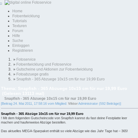
Home
Fotoentwicklung
Tutorials
Texturen
Forum
Hilfe
Suche
Einloggen
Registrieren
»
Fotoservice
»
Fotoentwicklung und Fotoservice
»
Gutscheine und Aktionen zur Fotoentwicklung
»
Fotoabzuege gratis
»
Snapfish - 365 Abzuege 10x15 cm für nur 19,99 Euro
Thema: Snapfish - 365 Abzuege 10x15 cm für nur 19,99 Euro
(Gelesen 13113 mal)
Snapfish - 365 Abzuege 10x15 cm für nur 19,99 Euro
[Beitrag 24. Mai 2011, 17:58:16 vom Mitglied:
Viktor
Administrator (592 Beiträge)]
Snapfish - 365 Abzüge 10x15 cm für nur 19,99 Euro
! Mit dem folgenden Gutscheincode von Snapfish kannst du fast deine Festplatte leer
machen und haufenweise Abzüge bestellen.
Das aktuelles MEGA-Sparpaket enthält so viele Abzüge wie das Jahr Tage hat – 365!