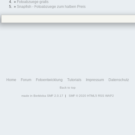
»
Fotoabzuege gratis
»
Snapfish - Fotoabzuege zum halben Preis
Home
Forum
Fotoentwicklung
Tutorials
Impressum
Datenschutz
Back to top
made in Berldoba
SMF 2.0.17
|
SMF © 2020
HTML5
RSS
WAP2