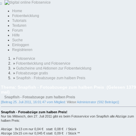
Home
Fotoentwicklung
Tutorials
Texturen
Forum
Hilfe
Suche
Einloggen
Registrieren
»
Fotoservice
»
Fotoentwicklung und Fotoservice
»
Gutscheine und Aktionen zur Fotoentwicklung
»
Fotoabzuege gratis
»
Snapfish - Fotoabzuege zum halben Preis
Thema: Snapfish - Fotoabzuege zum halben Preis (Gelesen 137
mal)
Snapfish - Fotoabzuege zum halben Preis
[Beitrag 25. Juli 2011, 16:01:47 vom Mitglied:
Viktor
Administrator (592 Beiträge)]
Snapfish - Fotoabzüge zum halben Preis!
Nur bis Mittwoch, den 27. Juli 2011 gibt es beim Fotoservice von Snapfish alle Abzüge zum
halben Preis:
Abzüge 9x13 cm nur 0,04 € statt 0,08 € / Stück
Abzüge 10x15 cm nur 0,045 € statt 0,09 € / Stück **