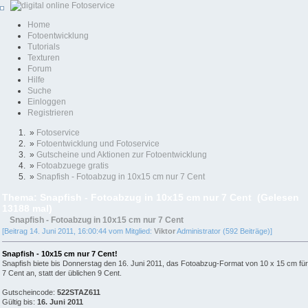
Home
Fotoentwicklung
Tutorials
Texturen
Forum
Hilfe
Suche
Einloggen
Registrieren
»
Fotoservice
»
Fotoentwicklung und Fotoservice
»
Gutscheine und Aktionen zur Fotoentwicklung
»
Fotoabzuege gratis
»
Snapfish - Fotoabzug in 10x15 cm nur 7 Cent
Thema: Snapfish - Fotoabzug in 10x15 cm nur 7 Cent (Gelesen
13188 mal)
Snapfish - Fotoabzug in 10x15 cm nur 7 Cent
[Beitrag 14. Juni 2011, 16:00:44 vom Mitglied:
Viktor
Administrator (592 Beiträge)]
Snapfish - 10x15 cm nur 7 Cent!
Snapfish biete bis Donnerstag den 16. Juni 2011, das Fotoabzug-Format von 10 x 15 cm für
7 Cent an, statt der üblichen 9 Cent.
Gutscheincode:
522STAZ611
Gültig bis:
16. Juni 2011