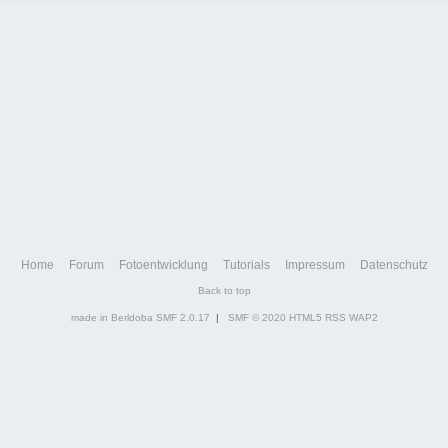
Home
Forum
Fotoentwicklung
Tutorials
Impressum
Datenschutz
Back to top
made in Berldoba
SMF 2.0.17
|
SMF © 2020
HTML5
RSS
WAP2