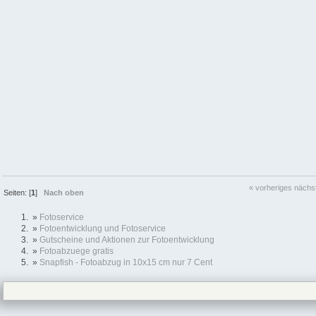
« vorheriges
nächs
Seiten: [
1
]
Nach oben
»
Fotoservice
»
Fotoentwicklung und Fotoservice
»
Gutscheine und Aktionen zur Fotoentwicklung
»
Fotoabzuege gratis
»
Snapfish - Fotoabzug in 10x15 cm nur 7 Cent